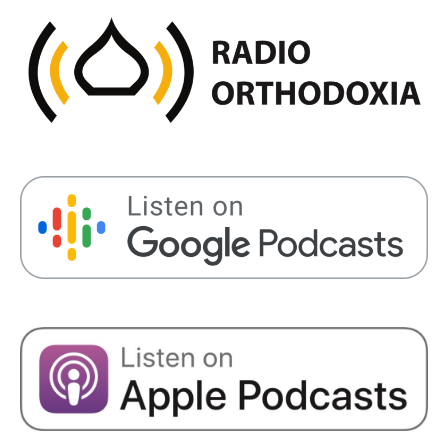
SHARE
RSS FEED
LINK
EMBED