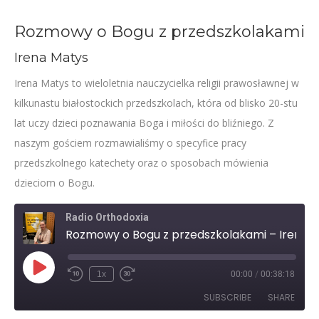
Rozmowy o Bogu z przedszkolakami
Irena Matys
Irena Matys to wieloletnia nauczycielka religii prawosławnej w
kilkunastu białostockich przedszkolach, która od blisko 20-stu
lat uczy dzieci poznawania Boga i miłości do bliźniego. Z
naszym gościem rozmawialiśmy o specyfice pracy
przedszkolnego katechety oraz o sposobach mówienia
dzieciom o Bogu.
Radio Orthodoxia
Rozmowy o Bogu z przedszkolakami – Irena Matys
Play
1x
00:00
/
00:38:18
Rewind
Fast
Episode
10
Forward
SUBSCRIBE
SHARE
Seconds
30
seconds