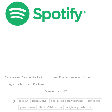
Categories:
Goście Radia Orthodoxia
,
Prawosławie w Polsce
,
Program dla dzieci
,
Rodzina
5 kwietnia 2022
Tagi:
cerkiew
Irena Matys
nauka religii prawosławnej
orthodoxia
prawosławie
Radio ORthodoxia
religia w przedszkolu