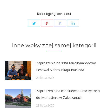
Udostępnij ten post
Share
Share
Share
Share
on
on
on
on
Twitter
Pinterest
Facebook
LinkedIn
Inne wpisy z tej samej kategorii
Zaproszenie na XXVI Międzynarodowy
Festiwal Siabrouskaja Biasieda
23 lipca 2026
Zaproszenie na modlitewne uroczystości
do Monasteru w Zaleszanach
23 lipca 2026