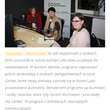
“Zwyczajni – niezwyczajni”
to cykl wspomnień o osobach,
które pozostały w naszej pamięci jako żywe przykłady do
naśladowania. W każdym odcinku programu zaproszeni
goście opowiadają o osobach zaangażowanych w życie
Cerkwi, które swoją postawą zapisały się w historii jako
prawosławne autorytety. Bohaterami programu są duchowni
i osoby świeckie, które żyły życiem duchowym i pracowały
dla Cerkwi. To program o bohaterach zwyczajnych-
niezwyczajnych.