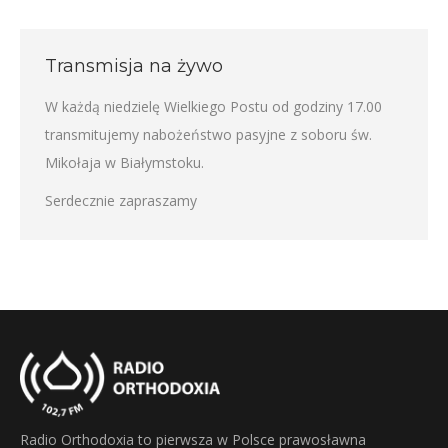
Transmisja na żywo
W każdą niedzielę Wielkiego Postu od godziny 17.00
transmitujemy nabożeństwo pasyjne z soboru św.
Mikołaja w Białymstoku.
Serdecznie zapraszamy
Radio Orthodoxia to pierwsza w Polsce prawosławna