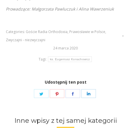
Prowadzące: Małgorzata Pawluczuk i Alina Wawrzeniuk
Categories:
Goście Radia Orthodoxia
,
Prawosławie w Polsce
,
Zwyczajni - niezwyczajni
24 marca 2020
Tagi:
ks. Eugeniusz Konachowicz
Udostępnij ten post
Share
Share
Share
Share
on
on
on
on
Twitter
Pinterest
Facebook
LinkedIn
Inne wpisy z tej samej kategorii