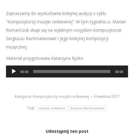
Zapraszamy do wysłuchania kolejnej audycji z cyklu
“Kompozytorzy muzyki cerkiewnej”. W tym tygodniu o. Marian
Romańczuk skupi się na wybitnym rosyjskim kompozytorze
Sergiuszu Rachmaninowie i jego kolejnej kompozycji
muzycznej.
Materiał przygotowała Katarzyna Ryżko
Odtwarzacz
00:00
00:00
plików
dźwiękowych
Kategoria:
Kompozytorzy muzyki cerkiewnej
6 kwietnia 2017
Tagi:
muzyka cerkiewna
Sergiusz Rachmaninow
Udostępnij ten post