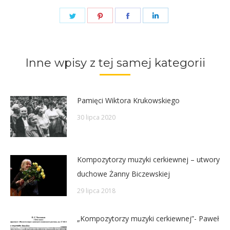
Share
Share
Share
Share
on
on
on
on
Twitter
Pinterest
Facebook
LinkedIn
Inne wpisy z tej samej kategorii
Pamięci Wiktora Krukowskiego
30 lipca 2020
Kompozytorzy muzyki cerkiewnej – utwory
duchowe Żanny Biczewskiej
29 lipca 2018
„Kompozytorzy muzyki cerkiewnej”- Paweł