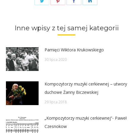
Share
Share
Share
Share
on
on
on
on
Twitter
Pinterest
Facebook
LinkedIn
Inne wpisy z tej samej kategorii
Pamięci Wiktora Krukowskiego
30 lipca 2020
Kompozytorzy muzyki cerkiewnej – utwory
duchowe Żanny Biczewskiej
29 lipca 2018
„Kompozytorzy muzyki cerkiewnej”- Paweł
Czesnokow