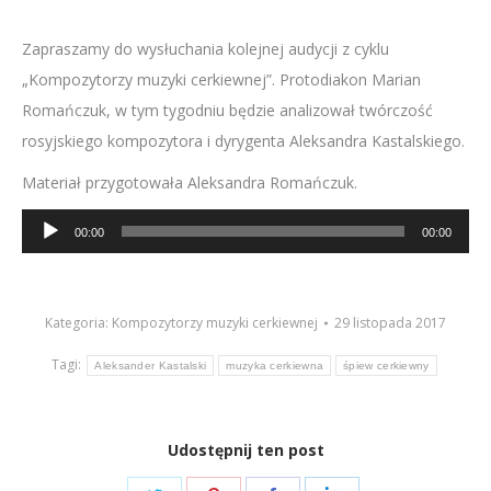
Zapraszamy do wysłuchania kolejnej audycji z cyklu
„Kompozytorzy muzyki cerkiewnej”. Protodiakon Marian
Romańczuk, w tym tygodniu będzie analizował twórczość
rosyjskiego kompozytora i dyrygenta Aleksandra Kastalskiego.
Materiał przygotowała Aleksandra Romańczuk.
Odtwarzacz
00:00
00:00
plików
dźwiękowych
Kategoria:
Kompozytorzy muzyki cerkiewnej
29 listopada 2017
Tagi:
Aleksander Kastalski
muzyka cerkiewna
śpiew cerkiewny
Udostępnij ten post