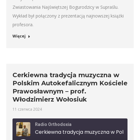
Zwiastowania Najświętszej Bogurodzicy w Supraślu.
Wykład był połączony z prezentacją najnowszej książki
profesora.
Więcej
Cerkiewna tradycja muzyczna w
Polskim Autokefalicznym Kościele
Prawosławnym – prof.
Włodzimierz Wołosiuk
11 czerwca 2024
Radio Orthodoxia
Cerkiewna tradycja muzy