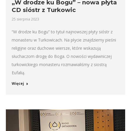
„W drodze ku Bogu” – nowa płyta
CD sióstr z Turkowic
25 sierpnia 2023
“W drodze ku Bogu” to tytuł najnowszej płyty sióstr z
monasteru w Turkowicach. Na płycie znajdziemy pieśni
religijne oraz duchowe wiersze, które wskazują
słuchaczom drogę do Boga. O nowości wydawniczej
turkowickiego monasteru rozmawialiśmy z siostrą
Eufalią.
Więcej