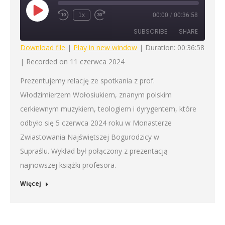
Play
1x
00:00
/
00:36:58
Rewind
Fast
Episode
10
Forward
SUBSCRIBE
SHARE
Seconds
30
seconds
Download file
|
Play in new window
|
Duration: 00:36:58
|
Recorded on 11 czerwca 2024
SHARE
RSS FEED
Prezentujemy relację ze spotkania z prof.
LINK
Włodzimierzem Wołosiukiem, znanym polskim
EMBED
cerkiewnym muzykiem, teologiem i dyrygentem, które
odbyło się 5 czerwca 2024 roku w Monasterze
Zwiastowania Najświętszej Bogurodzicy w
Supraślu. Wykład był połączony z prezentacją
najnowszej książki profesora.
Więcej