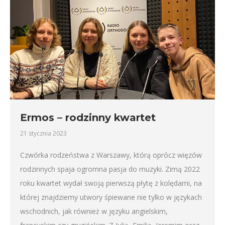
Ermos – rodzinny kwartet
21 stycznia 2023
Czwórka rodzeństwa z Warszawy, którą oprócz więzów
rodzinnych spaja ogromna pasja do muzyki. Zimą 2022
roku kwartet wydał swoją pierwszą płytę z kolędami, na
której znajdziemy utwory śpiewane nie tylko w językach
wschodnich, jak również w języku angielskim,