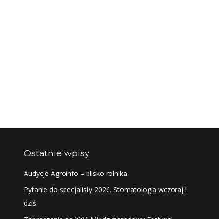
Ostatnie wpisy
Audycje Agroinfo – blisko rolnika
Pytanie do specjalisty 2026. Stomatologia wczoraj i
dziś