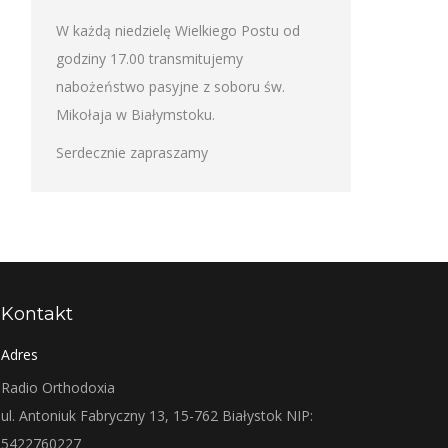
W każdą niedzielę Wielkiego Postu od
godziny 17.00 transmitujemy
nabożeństwo pasyjne z soboru św.
Mikołaja w Białymstoku.
Serdecznie zapraszamy
Kontakt
Adres
Radio Orthodoxia
ul. Antoniuk Fabryczny 13, 15-762 Białystok NIP:
5422760227