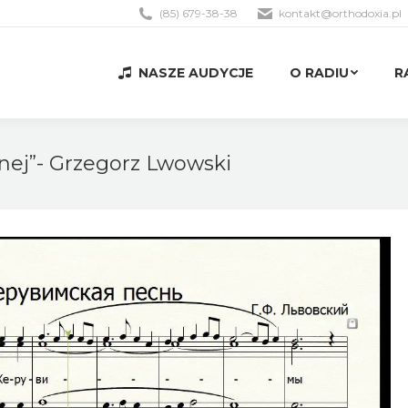
(85) 679-38-38
kontakt@orthodoxia.pl
NASZE AUDYCJE
O RADIU
R
NASZE AUDYCJE
O RADIU
R
ej”- Grzegorz Lwowski