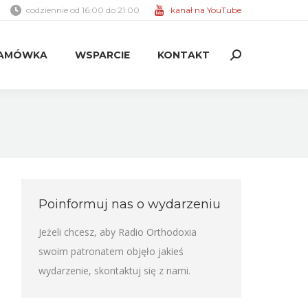
codziennie od 16:00 do 21:00
kanał na YouTube
AMÓWKA
WSPARCIE
KONTAKT
Search:
AMÓWKA
WSPARCIE
KONTAKT
Search:
Poinformuj nas o wydarzeniu
Jeżeli chcesz, aby Radio Orthodoxia
swoim patronatem objęło jakieś
wydarzenie,
skontaktuj się z nami
.