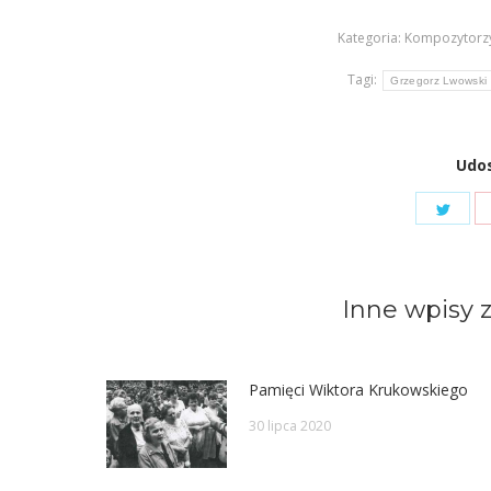
Kategoria:
Kompozytorzy
Tagi:
Grzegorz Lwowski
Udos
Shar
on
Twit
Inne wpisy z
Pamięci Wiktora Krukowskiego
30 lipca 2020