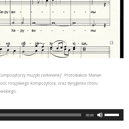
„Kompozytorzy muzyki cerkiewnej”. Protodiakon Marian
ość rosyjskiego kompozytora, oraz dyrygenta chóru
owskiego.
Używaj
00:00
strzałek