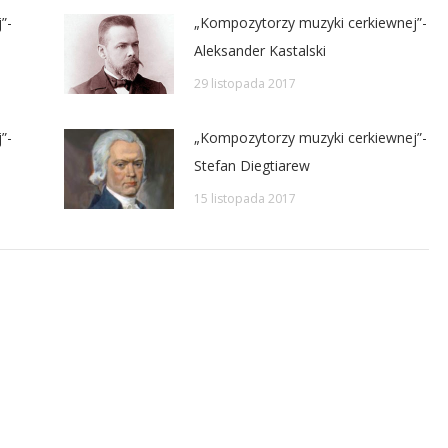
”-
„Kompozytorzy muzyki cerkiewnej”-
Aleksander Kastalski
29 listopada 2017
”-
„Kompozytorzy muzyki cerkiewnej”-
Stefan Diegtiarew
15 listopada 2017