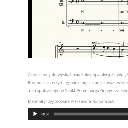
Zapraszamy do wysłuchania kolejnej audycji z cyklu 
Romańczuk, w tym tygodniu będzie analizował twórcz
metropolitalnego w Sankt Petersburgu Grzegorza Lw
Materiał przygotowała Aleksandra Romańczuk.
Odtwarzacz
00:00
plików
dźwiękowych