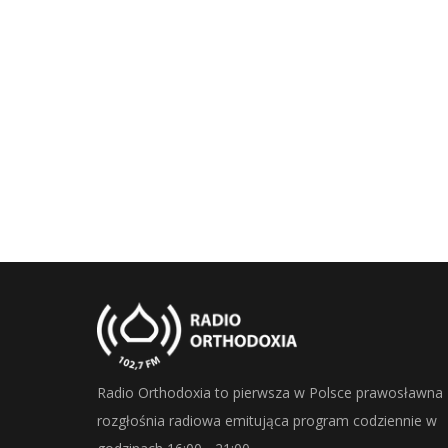
Radio Orthodoxia to pierwsza w Polsce prawosławna
rozgłośnia radiowa emitująca program codziennie w