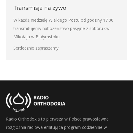
Transmisja na żywo
W każdą niedzielę Wielkiego Postu od godziny 17.00
transmitujemy nabożeństwo pasyjne z soboru św.
Mikołaja w Białymstoku.
Serdecznie zapraszamy
Radio Orthodoxia to pierwsza w Polsce prawosławna
rozgłośnia radiowa emitująca program codziennie w