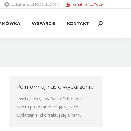
codziennie od 16:00 do 21:00
kanał na YouTube
AMÓWKA
WSPARCIE
KONTAKT
Search:
AMÓWKA
WSPARCIE
KONTAKT
Search:
Poinformuj nas o wydarzeniu
Jeżeli chcesz, aby Radio Orthodoxia
swoim patronatem objęło jakieś
wydarzenie,
skontaktuj się z nami
.