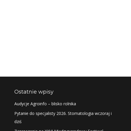
Ostatnie wpisy
Audycje Agroinfo – blisko rolnika
Pytanie do specjalisty 2026. Stomatologia wczoraj i
dziś