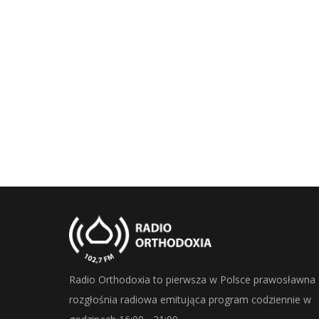
Radio Orthodoxia to pierwsza w Polsce prawosławna
rozgłośnia radiowa emitująca program codziennie w