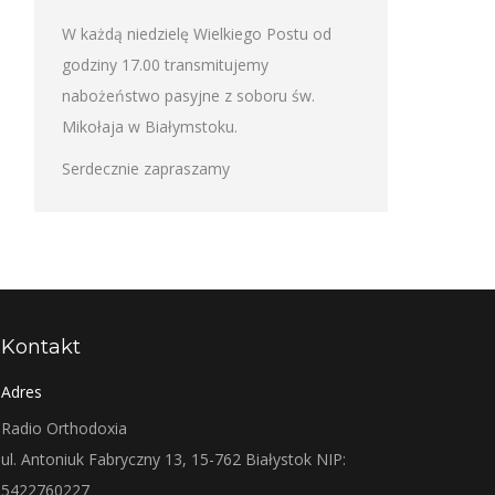
W każdą niedzielę Wielkiego Postu od
godziny 17.00 transmitujemy
nabożeństwo pasyjne z soboru św.
Mikołaja w Białymstoku.
Serdecznie zapraszamy
Kontakt
Adres
Radio Orthodoxia
ul. Antoniuk Fabryczny 13, 15-762 Białystok NIP:
5422760227