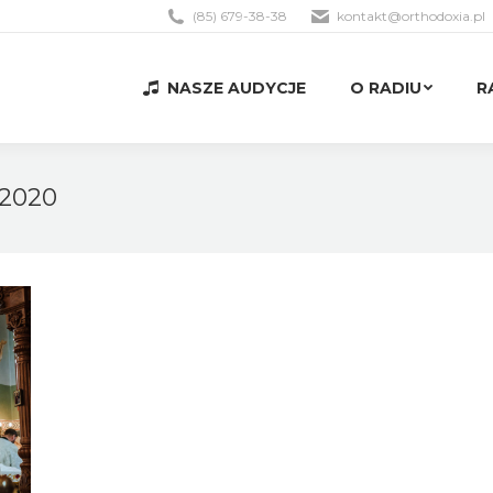
(85) 679-38-38
kontakt@orthodoxia.pl
NASZE AUDYCJE
O RADIU
R
NASZE AUDYCJE
O RADIU
R
 2020