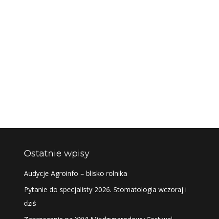
Ostatnie wpisy
Audycje Agroinfo – blisko rolnika
Pytanie do specjalisty 2026. Stomatologia wczoraj i
dziś