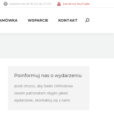
codziennie od 16:00 do 21:00
kanał na YouTube
AMÓWKA
WSPARCIE
KONTAKT
Search:
AMÓWKA
WSPARCIE
KONTAKT
Search:
Poinformuj nas o wydarzeniu
Jeżeli chcesz, aby Radio Orthodoxia
swoim patronatem objęło jakieś
wydarzenie,
skontaktuj się z nami
.