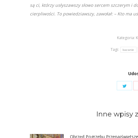
są ci, którzy usłyszawszy słowo sercem szczerym i d
cierpliwości. To powiedziawszy, zawołał: – Kto ma us
Kategoria:
K
Tagi:
kazanie
Udos
Shar
on
Twit
Inne wpisy z
Obrzęd Pogrzebu Przenajświętsze