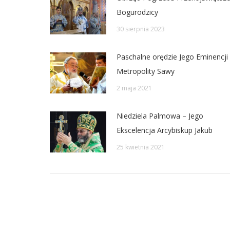
Bogurodzicy
30 sierpnia 2023
Paschalne orędzie Jego Eminencji
Metropolity Sawy
2 maja 2021
Niedziela Palmowa – Jego
Ekscelencja Arcybiskup Jakub
25 kwietnia 2021