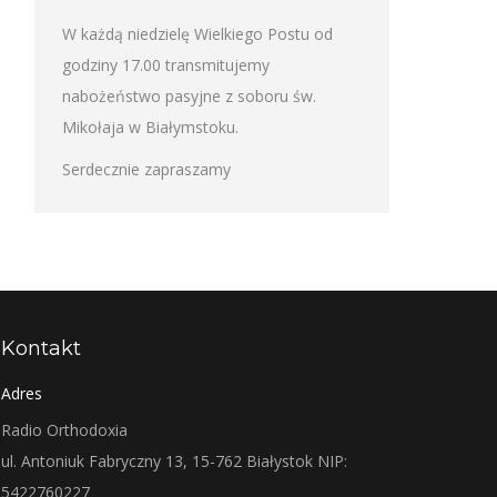
W każdą niedzielę Wielkiego Postu od
godziny 17.00 transmitujemy
nabożeństwo pasyjne z soboru św.
Mikołaja w Białymstoku.
Serdecznie zapraszamy
Kontakt
Adres
Radio Orthodoxia
ul. Antoniuk Fabryczny 13, 15-762 Białystok NIP:
5422760227