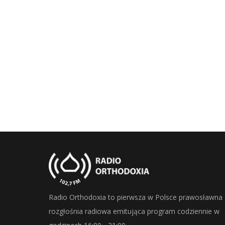
Radio Orthodoxia to pierwsza w Polsce prawosławna
rozgłośnia radiowa emitująca program codziennie w