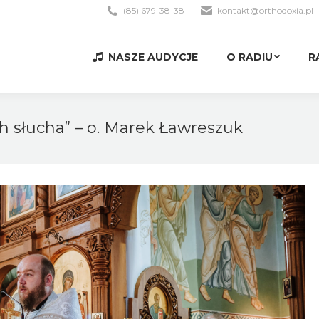
(85) 679-38-38
kontakt@orthodoxia.pl
NASZE AUDYCJE
O RADIU
R
NASZE AUDYCJE
O RADIU
R
ch słucha” – o. Marek Ławreszuk