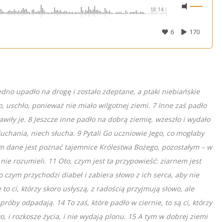
18:14
6
170
jedno upadło na drogę i zostało zdeptane, a ptaki niebiańskie
o, uschło, ponieważ nie miało wilgotnej ziemi.
7 Inne zaś padło
awiły je.
8 Jeszcze inne padło na dobrą ziemię, wzeszło i wydało
łuchania, niech słucha. 9 Pytali Go uczniowie Jego, co mogłaby
m dane jest poznać tajemnice Królestwa Bożego, pozostałym – w
, nie rozumieli. 11 Oto, czym jest ta przypowieść: ziarnem jest
po czym przychodzi diabeł i zabiera słowo z ich serca, aby nie
 to ci, którzy skoro usłyszą, z radością przyjmują słowo, ale
próby odpadają. 14 To zaś, które padło w ciernie, to są ci, którzy
wo, i rozkosze życia, i nie wydają plonu. 15 A tym w dobrej ziemi