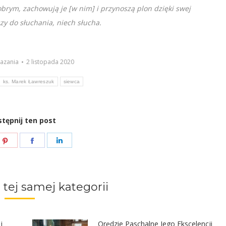
obrym, zachowują je [w nim] i przynoszą plon dzięki swej
zy do słuchania, niech słucha.
azania
2 listopada 2020
ks. Marek Ławreszuk
siewca
tępnij ten post
e
Share
Share
Share
on
on
on
ter
Pinterest
Facebook
LinkedIn
 tej samej kategorii
j
Orędzie Paschalne Jego Ekscelencji