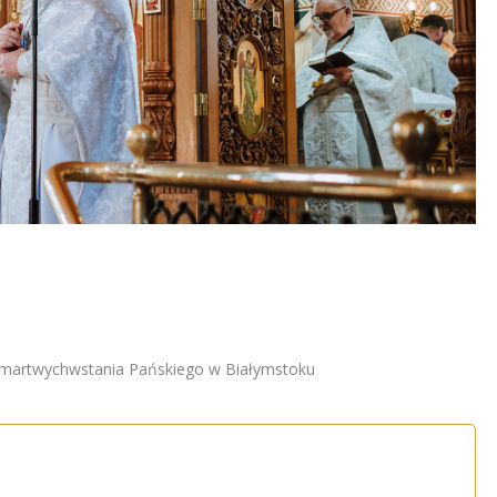
 Zmartwychwstania Pańskiego w Białymstoku