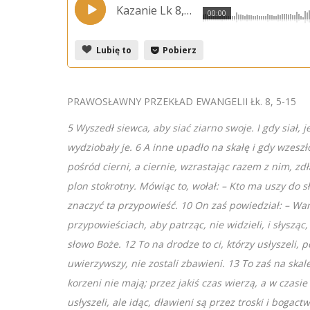
Kazanie Lk 8, 5-15 k. Marek Ławreszuk 1.11.2020.strona
00:00
Lubię to
Pobierz
PRAWOSŁAWNY PRZEKŁAD EWANGELII Łk. 8, 5-15
5 Wyszedł siewca, aby siać ziarno swoje. I gdy siał, 
wydziobały je.
6 A inne upadło na skałę i gdy wzeszł
pośród cierni, a ciernie, wzrastając razem z nim, zdł
plon stokrotny. Mówiąc to, wołał: – Kto ma uszy do s
znaczyć ta przypowieść. 10 On zaś powiedział: – Wa
przypowieściach, aby patrząc, nie widzieli, i słysząc
słowo Boże. 12 To na drodze to ci, którzy usłyszeli, 
uwierzywszy, nie zostali zbawieni. 13 To zaś na skale
korzeni nie mają; przez jakiś czas wierzą, a w czasie 
usłyszeli, ale idąc, dławieni są przez troski i bogact