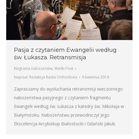
Pasja z czytaniem Ewangelii według
św. Łukasza. Retransmisja
Nagrania nabożeństw
,
Wielki Post
Napisał:
Redakcja Radia Orthodoxia
9 kwietnia 2019
Zapraszamy do wysłuchania retransmisji wieczornego
nabożeństwa pasyjnego z czytaniem fragmentu
Ewangelii według św. Łukasza z katedry św. Mikołaja w
Białymstoku. Nabożeństwu przewodniczył Jego
Ekscelencja Arcybiskup Białostocki i Gdański Jakub.