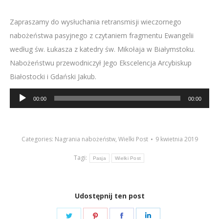
Zapraszamy do wysłuchania retransmisji wieczornego
nabożeństwa pasyjnego z czytaniem fragmentu Ewangelii
według św. Łukasza z katedry św. Mikołaja w Białymstoku.
Nabożeństwu przewodniczył Jego Ekscelencja Arcybiskup
Białostocki i Gdański Jakub.
Odtwarzacz
00:00
00:00
plików
dźwiękowych
Categories:
Nagrania nabożeństw
,
Wielki Post
9 kwietnia 2019
Tagi:
Pasja
Wielki Post
Udostępnij ten post
Share
Share
Share
Share