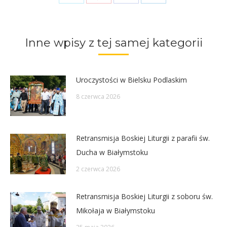
on
on
on
on
Twitter
Pinterest
Facebook
LinkedIn
Inne wpisy z tej samej kategorii
Uroczystości w Bielsku Podlaskim
8 czerwca 2026
Retransmisja Boskiej Liturgii z parafii św.
Ducha w Białymstoku
2 czerwca 2026
Retransmisja Boskiej Liturgii z soboru św.
Mikołaja w Białymstoku