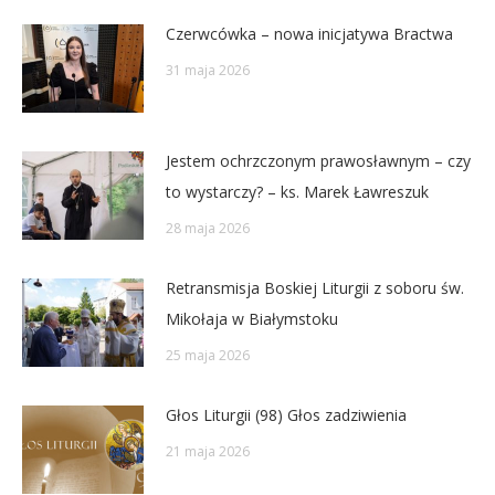
Czerwcówka – nowa inicjatywa Bractwa
31 maja 2026
Jestem ochrzczonym prawosławnym – czy
to wystarczy? – ks. Marek Ławreszuk
28 maja 2026
Retransmisja Boskiej Liturgii z soboru św.
Mikołaja w Białymstoku
25 maja 2026
Głos Liturgii (98) Głos zadziwienia
21 maja 2026