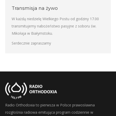
Transmisja na żywo
W każdą niedzielę Wielkiego Postu od godziny 17.00
transmitujemy nabożeństwo pasyjne z soboru św.
Mikołaja w Białymstoku.
Serdecznie zapraszamy
Radio Orthodoxia to pierwsza w Polsce prawosławna
rozgłośnia radiowa emitująca program codziennie w