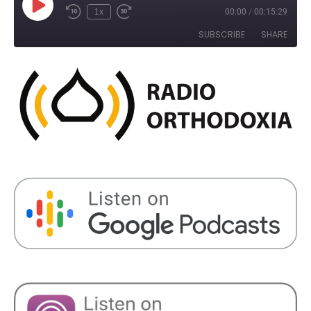
Play
1x
00:00
/
00:15:29
Rewind
Fast
Episode
10
Forward
SUBSCRIBE
SHARE
Seconds
30
seconds
SHARE
RSS FEED
LINK
EMBED