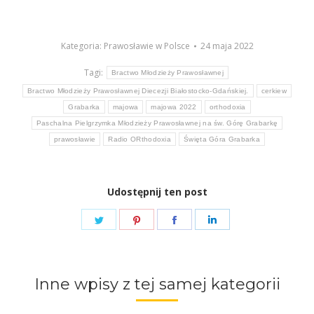
Kategoria:
Prawosławie w Polsce
24 maja 2022
Tagi:
Bractwo Młodzieży Prawosławnej
Bractwo Młodzieży Prawosławnej Diecezji Białostocko-Gdańskiej.
cerkiew
Grabarka
majowa
majowa 2022
orthodoxia
Paschalna Pielgrzymka Młodzieży Prawosławnej na św. Górę Grabarkę
prawosławie
Radio ORthodoxia
Święta Góra Grabarka
Udostępnij ten post
Share
Share
Share
Share
on
on
on
on
Twitter
Pinterest
Facebook
LinkedIn
Inne wpisy z tej samej kategorii