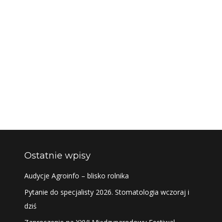
Ostatnie wpisy
Audycje Agroinfo – blisko rolnika
Pytanie do specjalisty 2026. Stomatologia wczoraj i
dziś