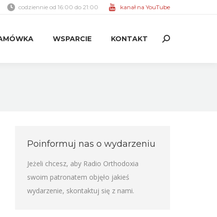
codziennie od 16:00 do 21:00
kanał na YouTube
AMÓWKA
WSPARCIE
KONTAKT
Search:
AMÓWKA
WSPARCIE
KONTAKT
Search:
Poinformuj nas o wydarzeniu
Jeżeli chcesz, aby Radio Orthodoxia
swoim patronatem objęło jakieś
wydarzenie,
skontaktuj się z nami
.