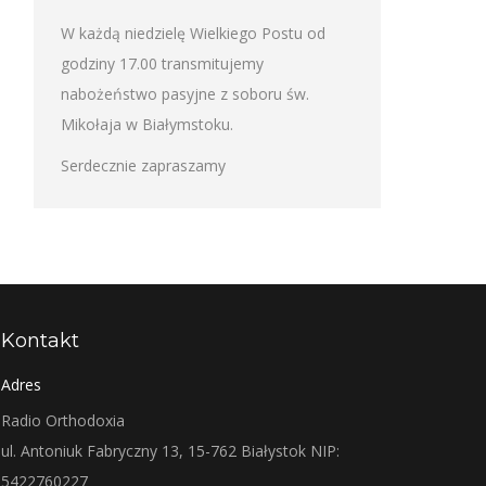
W każdą niedzielę Wielkiego Postu od
godziny 17.00 transmitujemy
nabożeństwo pasyjne z soboru św.
Mikołaja w Białymstoku.
Serdecznie zapraszamy
Kontakt
Adres
Radio Orthodoxia
ul. Antoniuk Fabryczny 13, 15-762 Białystok NIP:
5422760227