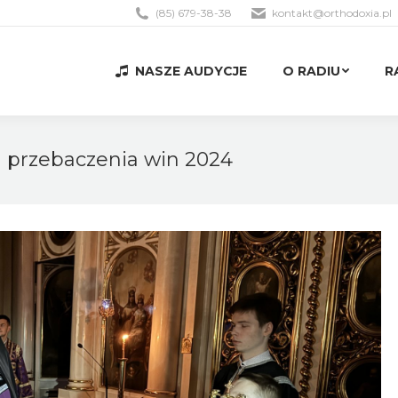
(85) 679-38-38
kontakt@orthodoxia.pl
NASZE AUDYCJE
O RADIU
R
NASZE AUDYCJE
O RADIU
R
 przebaczenia win 2024