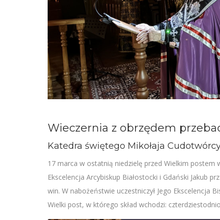
Wieczernia z obrzędem przeba
Katedra świętego Mikołaja Cudotwórc
17 marca w ostatnią niedzielę przed Wielkim postem
Ekscelencja Arcybiskup Białostocki i Gdański Jakub
win. W nabożeństwie uczestniczył Jego Ekscelencja Bi
Wielki post, w którego skład wchodzi: czterdziestodni