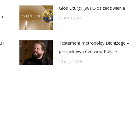
Głos Liturgii (98) Głos zadziwienia
ku
21 maja 2026
u i
Testament metropolity Dionizego –
perspektywa Cerkwi w Polsce
13 maja 2026