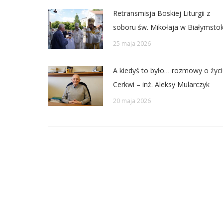
Retransmisja Boskiej Liturgii z
soboru św. Mikołaja w Białymsto
25 maja 2026
A kiedyś to było… rozmowy o życi
Cerkwi – inż. Aleksy Mularczyk
20 maja 2026