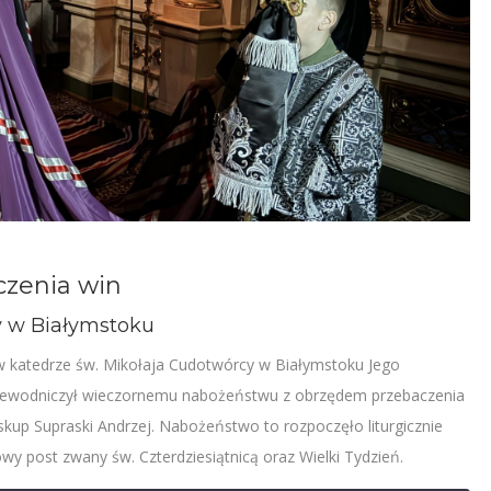
czenia win
y w Białymstoku
 w katedrze św. Mikołaja Cudotwórcy w Białymstoku Jego
 przewodniczył wieczornemu nabożeństwu z obrzędem przebaczenia
skup Supraski Andrzej. Nabożeństwo to rozpoczęło liturgicznie
owy post zwany św. Czterdziesiątnicą oraz Wielki Tydzień.