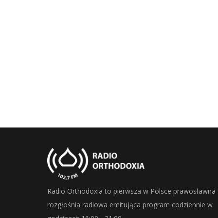
Radio Orthodoxia to pierwsza w Polsce prawosławna
rozgłośnia radiowa emitująca program codziennie w