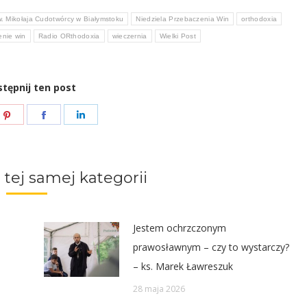
w. Mikołaja Cudotwórcy w Białymstoku
Niedziela Przebaczenia Win
orthodoxia
enie win
Radio ORthodoxia
wieczernia
Wielki Post
tępnij ten post
e
Share
Share
Share
on
on
on
ter
Pinterest
Facebook
LinkedIn
 tej samej kategorii
Jestem ochrzczonym
prawosławnym – czy to wystarczy?
– ks. Marek Ławreszuk
28 maja 2026