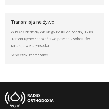
Transmisja na żywo
W każdą niedzielę Wielkiego Postu od godziny 17.00
transmitujemy nabożeństwo pasyjne z soboru św.
Mikołaja w Białymstoku.
Serdecznie zapraszamy