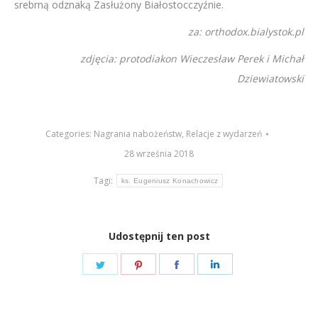
srebrną odznaką Zasłużony Białostocczyźnie.
za: orthodox.bialystok.pl
zdjęcia: protodiakon Wieczesław Perek i Michał
Dziewiatowski
Categories:
Nagrania nabożeństw
,
Relacje z wydarzeń
28 września 2018
Tagi:
ks. Eugeniusz Konachowicz
Udostępnij ten post
Share
Share
Share
Share
on
on
on
on
Twitter
Pinterest
Facebook
LinkedIn