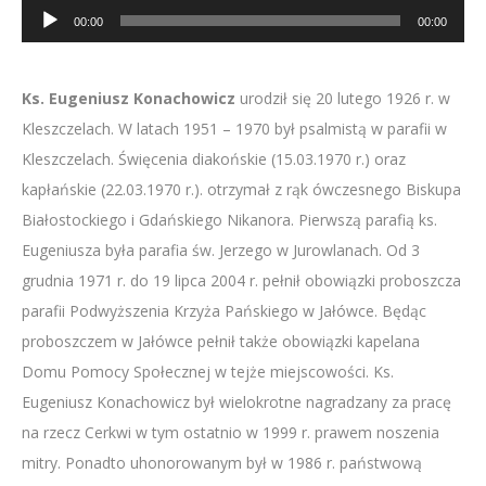
Odtwarzacz
00:00
00:00
plików
dźwiękowych
Ks. Eugeniusz
Konachowicz
urodził się 20 lutego 1926 r. w
Kleszczelach. W latach 1951 – 1970 był psalmistą w parafii w
Kleszczelach. Święcenia diakońskie (15.03.1970 r.) oraz
kapłańskie (22.03.1970 r.).
otrzymał
z rąk ówczesnego Biskupa
Białostockiego i Gdańskiego
Nikanora
. Pierwszą parafią ks.
Eugeniusza była parafia św. Jerzego w
Jurowlanach
. Od 3
grudnia 1971 r. do 19 lipca 2004 r. pełnił obowiązki proboszcza
parafii Podwyższenia Krzyża Pańskiego w Jałówce.
Będąc
proboszczem w Jałówce pełnił także obowiązki kapelana
Domu Pomocy Społecznej w tejże miejscowości.
Ks.
Eugeniusz
Konachowicz
był wielokrotne nagradzany za pracę
na rzecz Cerkwi w tym ostatnio w 1999 r. prawem noszenia
mitry. Ponadto uhonorowanym był w 1986 r. państwową