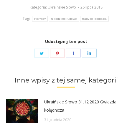
Kategoria:
Ukraińskie Słowo
26 lipca 2018
Tagi:
Hoyraky
rękodzieło ludowe
tradycje podlasia
Udostępnij ten post
Share
Share
Share
Share
on
on
on
on
Twitter
Pinterest
Facebook
LinkedIn
Inne wpisy z tej samej kategorii
Ukraińskie Słowo 31.12.2020 Gwiazda
kolędnicza
31 grudnia 2020