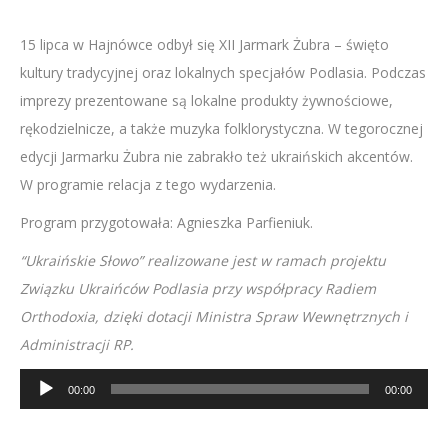
15 lipca w Hajnówce odbył się XII Jarmark Żubra – święto
kultury tradycyjnej oraz lokalnych specjałów Podlasia. Podczas
imprezy prezentowane są lokalne produkty żywnościowe,
rękodzielnicze, a także muzyka folklorystyczna. W tegorocznej
edycji Jarmarku Żubra nie zabrakło też ukraińskich akcentów.
W programie relacja z tego wydarzenia.
Program przygotowała: Agnieszka Parfieniuk.
“Ukraińskie Słowo” realizowane jest w ramach projektu
Związku Ukraińców Podlasia przy współpracy Radiem
Orthodoxia, dzięki dotacji Ministra Spraw Wewnętrznych i
Administracji RP.
Odtwarzacz
00:00
00:00
plików
dźwiękowych