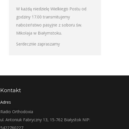
W każdą niedzielę Wielkiego Postu od
godziny 17.00 transmitujemy
nabożeństwo pasyjne z soboru św.
Mikołaja w Białymstoku.
Serdecznie zapraszamy
Kontakt
Adres
Radio Orthodoxia
ul. Antoniuk Fabryczny 13, 15-762 Białystok NIP:
5422760227