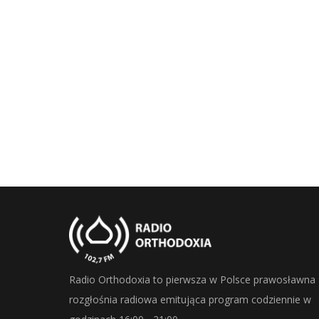
Radio Orthodoxia to pierwsza w Polsce prawosławna
rozgłośnia radiowa emitująca program codziennie w