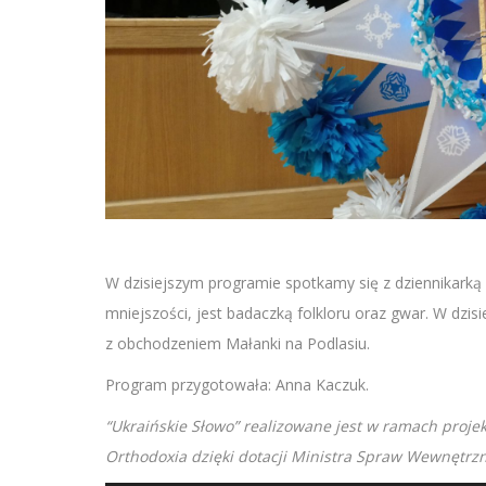
W dzisiejszym programie spotkamy się z dziennikarką 
mniejszości, jest badaczką folkloru oraz gwar. W dzi
z obchodzeniem Małanki na Podlasiu.
Program przygotowała: Anna Kaczuk.
“Ukraińskie Słowo” realizowane jest w ramach proje
Orthodoxia dzięki dotacji Ministra Spraw Wewnętrzny