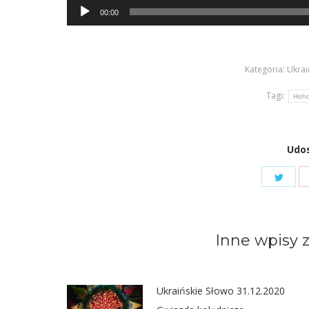
Odtwarzacz
00:00
plików
dźwiękowych
Kategoria:
Ukrai
Tagi:
Hoh
Udos
Shar
on
Twit
Inne wpisy z
Ukraińskie Słowo 31.12.2020