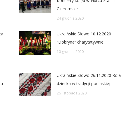
Koncerty kolęd w Nurcu Stacji i
Czeremsze
24 grudnia 2020
ka
Ukraińskie Słowo 10.12.2020
“Dobryna” charytatywnie
10 grudnia 2020
Ukraińskie Słowo 26.11.2020 Rola
du
dziecka w tradycji podlaskiej
26 listopada 2020