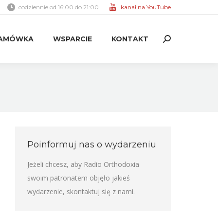
codziennie od 16:00 do 21:00
kanał na YouTube
AMÓWKA
WSPARCIE
KONTAKT
Search:
AMÓWKA
WSPARCIE
KONTAKT
Search:
Poinformuj nas o wydarzeniu
Jeżeli chcesz, aby Radio Orthodoxia
swoim patronatem objęło jakieś
wydarzenie,
skontaktuj się z nami
.