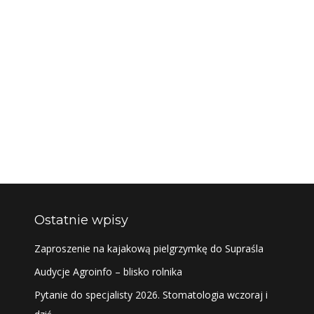
Ostatnie wpisy
Zaproszenie na kajakową pielgrzymkę do Supraśla
Audycje Agroinfo – blisko rolnika
Pytanie do specjalisty 2026. Stomatologia wczoraj i