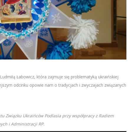
Ludmiłą Łabowicz, która zajmuje się problematyką ukraińskiej
siejszym odcinku opowie nam o tradycjach i zwyczajach związanych
ktu Związku Ukraińców Podlasia przy współpracy z Radiem
ch i Administracji RP.