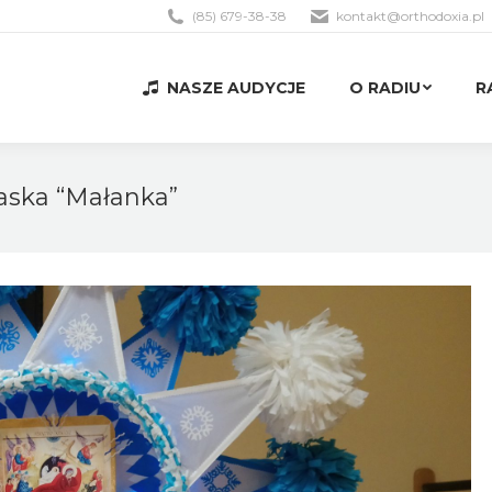
(85) 679-38-38
kontakt@orthodoxia.pl
NASZE AUDYCJE
O RADIU
R
NASZE AUDYCJE
O RADIU
R
laska “Małanka”