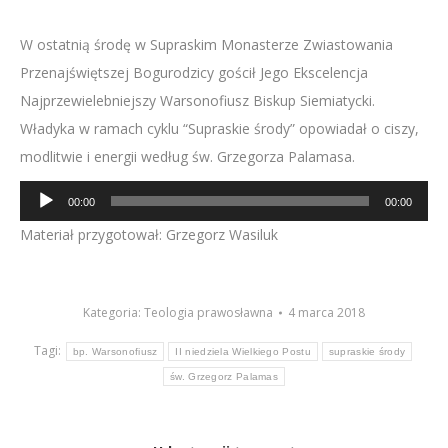
W ostatnią środę w Supraskim Monasterze Zwiastowania
Przenajświętszej Bogurodzicy gościł Jego Ekscelencja
Najprzewielebniejszy Warsonofiusz Biskup Siemiatycki.
Władyka w ramach cyklu “Supraskie środy” opowiadał o ciszy,
modlitwie i energii według św. Grzegorza Palamasa.
Odtwarzacz
00:00
00:00
plików
Materiał przygotował: Grzegorz Wasiluk
dźwiękowych
Kategoria:
Teologia prawosławna
4 marca 2018
Tagi:
bp. Warsonofiusz
II niedziela Wielkiego Postu
supraskie środy
św. Grzegorz Palamas