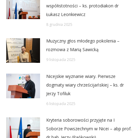
współistotności – ks. protodiakon dr
Łukasz Leonkiewicz
8 grudnia 2025
Muzyczny głos młodego pokolenia –
rozmowa z Marią Sawicką
9 listopada 2025
Nicejskie wyznanie wiary. Pierwsze
dogmaty wiary chrześcijańskiej – ks. dr
Jerzy Tofiluk
6 listopada 2025
Kryteria soborowości przyjęte na I
Soborze Powszechnym w Nicei – abp prof.
dr hab. Jerzy (Pańkowski)