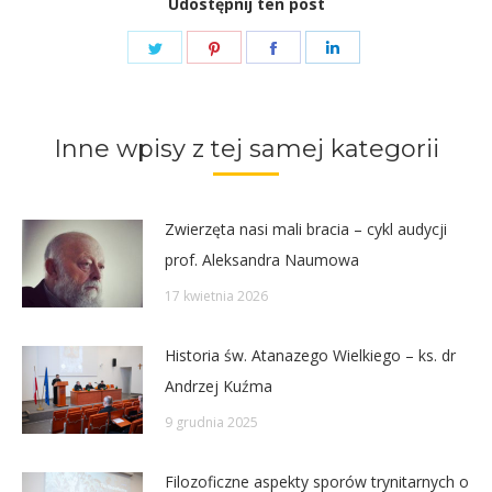
Udostępnij ten post
Share
Share
Share
Share
on
on
on
on
Twitter
Pinterest
Facebook
LinkedIn
Inne wpisy z tej samej kategorii
Zwierzęta nasi mali bracia – cykl audycji
prof. Aleksandra Naumowa
17 kwietnia 2026
Historia św. Atanazego Wielkiego – ks. dr
Andrzej Kuźma
9 grudnia 2025
Filozoficzne aspekty sporów trynitarnych o