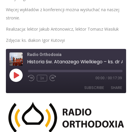
Więcej wykładów z konferencji można wysłuchać na naszej
stronie.
Realizacja: lektor Jakub Antonowicz, lektor Tomasz Wasiluk
Zdjęcia: ks. diakon Igor Kutovyi
Radio Orthodoxia
Historia św. Atanazego Wielkiego – ks. dr Andrzej Kuźma
Play
1x
00:00
/
00:17:39
Rewind
Fast
Episode
10
Forward
SUBSCRIBE
SHARE
Seconds
30
seconds
SHARE
RSS FEED
LINK
EMBED