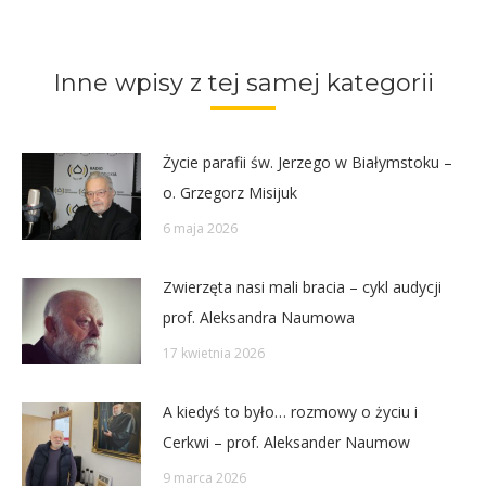
on
on
on
on
Twitter
Pinterest
Facebook
LinkedIn
Inne wpisy z tej samej kategorii
Życie parafii św. Jerzego w Białymstoku –
o. Grzegorz Misijuk
6 maja 2026
Zwierzęta nasi mali bracia – cykl audycji
prof. Aleksandra Naumowa
17 kwietnia 2026
A kiedyś to było… rozmowy o życiu i
Cerkwi – prof. Aleksander Naumow
9 marca 2026