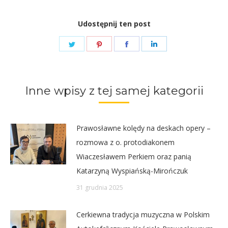
Udostępnij ten post
Share
Share
Share
Share
on
on
on
on
Twitter
Pinterest
Facebook
LinkedIn
Inne wpisy z tej samej kategorii
Prawosławne kolędy na deskach opery –
rozmowa z o. protodiakonem
Wiaczesławem Perkiem oraz panią
Katarzyną Wyspiańską-Mirończuk
31 grudnia 2025
Cerkiewna tradycja muzyczna w Polskim