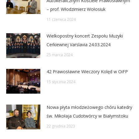
Autokefalicznym Kościele Prawosławnym
– prof. Włodzimierz Wołosiuk
11 czerwca 2024
Wielkopostny koncert Zespołu Muzyki
Cerkiewnej Varslavia 24.03.2024
25 marca 2024
42 Prawosławne Wieczory Kolęd w OiFP
15 stycznia 2024
Nowa płyta młodzieżowego chóru katedry
św. Mikołaja Cudotwórcy w Białymstoku
22 grudnia 2023