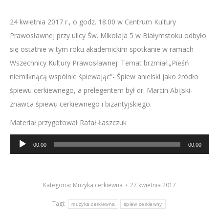
24 kwietnia 2017 r., o godz. 18.00 w Centrum Kultury
Prawosławnej przy ulicy Św. Mikołaja 5 w Białymstoku odbyło
się ostatnie w tym roku akademickim spotkanie w ramach
Wszechnicy Kultury Prawosławnej.
Temat brzmiał:„Pieśń
niemilknącą wspólnie śpiewając”- Śpiew anielski jako źródło
śpiewu cerkiewnego, a prelegentem był dr. Marcin Abijski-
znawca śpiewu cerkiewnego i bizantyjskiego.
Materiał przygotował Rafał Łaszczuk
Odtwarzacz
00:00
00:00
plików
dźwiękowych
Kategoria:
Muzyka cerkiewna
27 kwietnia 2017
Tagi:
muzyka cerkiewna
śpiew cerkiewny