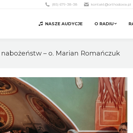
(85) 679-38-38
kontakt@orthodoxia.pl
NASZE AUDYCJE
O RADIU
R
NASZE AUDYCJE
O RADIU
R
 nabożeństw – o. Marian Romańczuk