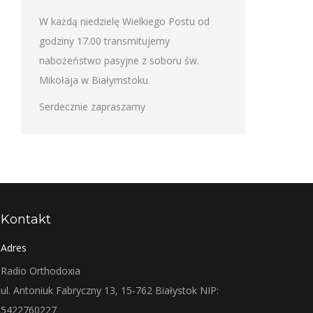
W każdą niedzielę Wielkiego Postu od
godziny 17.00 transmitujemy
nabożeństwo pasyjne z soboru św.
Mikołaja w Białymstoku.
Serdecznie zapraszamy
Kontakt
Adres
Radio Orthodoxia
ul. Antoniuk Fabryczny 13, 15-762 Białystok NIP:
5422760227