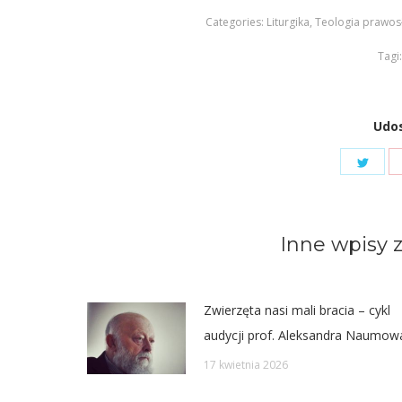
Categories:
Liturgika
,
Teologia prawos
Tagi
Udos
Shar
on
Twit
Inne wpisy z
Zwierzęta nasi mali bracia – cykl
audycji prof. Aleksandra Naumow
17 kwietnia 2026