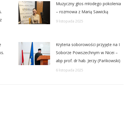
Muzyczny głos młodego pokolenia
s.
– rozmowa z Marią Sawicką
z
9 listopada 2025
e
Kryteria soborowości przyjęte na I
ks.
Soborze Powszechnym w Nicei –
abp prof. dr hab. Jerzy (Pańkowski)
6 listopada 2025