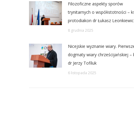
Filozoficzne aspekty sporów
trynitarnych o współistotności – k
protodiakon dr Łukasz Leonkiewic
8 grudnia 2025
Nicejskie wyznanie wiary. Pierwsz
dogmaty wiary chrześcijańskiej – 
dr Jerzy Tofiluk
6 listopada 2025