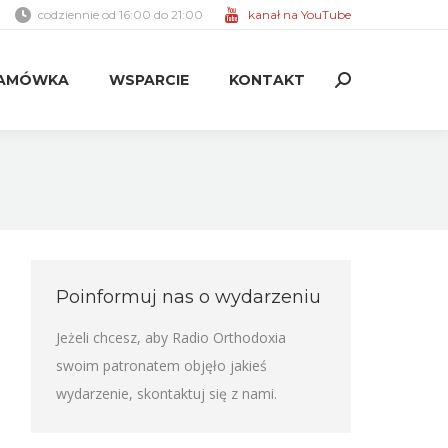
codziennie od 16:00 do 21:00
kanał na YouTube
AMÓWKA
WSPARCIE
KONTAKT
Search:
AMÓWKA
WSPARCIE
KONTAKT
Search:
Poinformuj nas o wydarzeniu
Jeżeli chcesz, aby Radio Orthodoxia
swoim patronatem objęło jakieś
wydarzenie,
skontaktuj się z nami
.