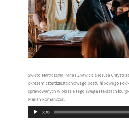
Święto Narodzenia Pana i Zbawiciela Jezusa Chrystusa
okresem czterdziestodniowego postu filipowego i ok
sprawowanych w okresie tego święta i tekstach liturg
Marian Romańczuk.
Odtwarzacz
00:00
plików
dźwiękowych