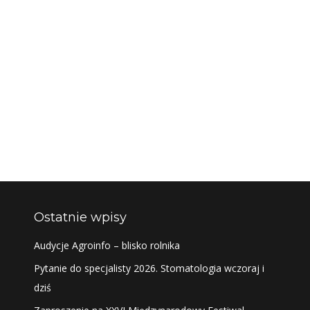
Ostatnie wpisy
Audycje Agroinfo – blisko rolnika
Pytanie do specjalisty 2026. Stomatologia wczoraj i
dziś