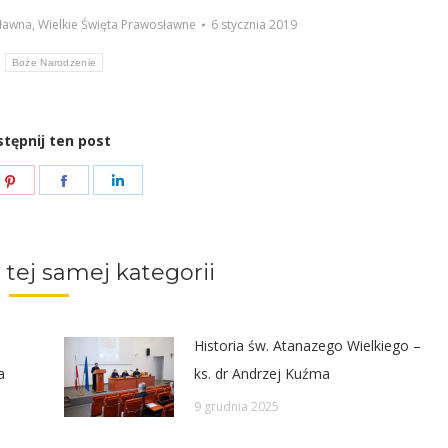
góry/do
ławna
,
Wielkie Święta Prawosławne
6 stycznia 2019
dołu
:
Boże Narodzenie
aby
zwiększyć
lub
tępnij ten post
zmniejszyć
e
Share
Share
Share
głośność.
on
on
on
ter
Pinterest
Facebook
LinkedIn
 tej samej kategorii
Historia św. Atanazego Wielkiego –
a
ks. dr Andrzej Kuźma
9 grudnia 2025