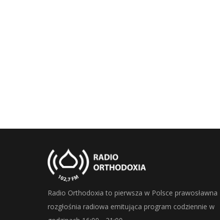
Radio Orthodoxia to pierwsza w Polsce prawosławna
rozgłośnia radiowa emitująca program codziennie w