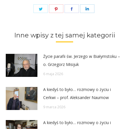
Share
Share
Share
Share
on
on
on
on
Twitter
Pinterest
Facebook
LinkedIn
Inne wpisy z tej samej kategorii
Życie parafii św. Jerzego w Białymstoku –
o. Grzegorz Misijuk
6 maja 2026
A kiedyś to było… rozmowy o życiu i
Cerkwi – prof. Aleksander Naumow
9 marca 2026
A kiedyś to było… rozmowy o życiu i