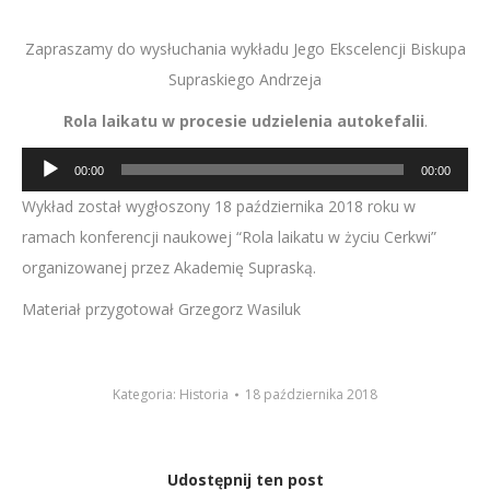
Zapraszamy do wysłuchania wykładu Jego Ekscelencji Biskupa
Supraskiego Andrzeja
Rola laikatu w procesie udzielenia autokefalii
.
Odtwarzacz
00:00
00:00
plików
Wykład został wygłoszony 18 października 2018 roku w
dźwiękowych
ramach konferencji naukowej “Rola laikatu w życiu Cerkwi”
organizowanej przez Akademię Supraską.
Materiał przygotował Grzegorz Wasiluk
Kategoria:
Historia
18 października 2018
Udostępnij ten post