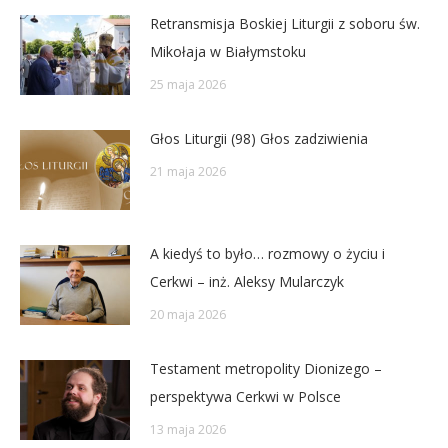
Retransmisja Boskiej Liturgii z soboru św.
Mikołaja w Białymstoku
25 maja 2026
Głos Liturgii (98) Głos zadziwienia
21 maja 2026
A kiedyś to było… rozmowy o życiu i
Cerkwi – inż. Aleksy Mularczyk
20 maja 2026
Testament metropolity Dionizego –
perspektywa Cerkwi w Polsce
13 maja 2026