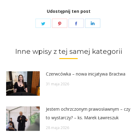
Udostępnij ten post
Share
Share
Share
Share
on
on
on
on
Twitter
Pinterest
Facebook
LinkedIn
Inne wpisy z tej samej kategorii
Czerwcówka – nowa inicjatywa Bractwa
31 maja 2026
Jestem ochrzczonym prawosławnym – czy
to wystarczy? – ks. Marek Ławreszuk
28 maja 2026