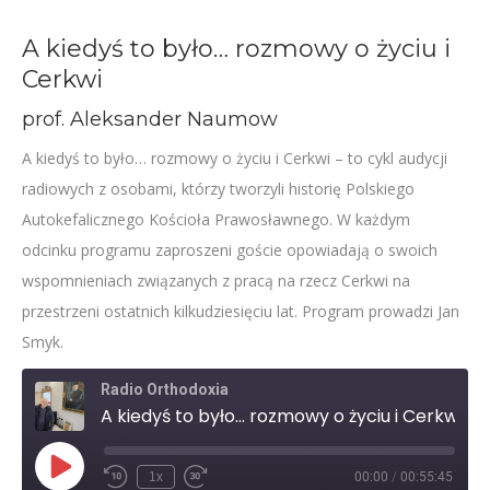
A kiedyś to było… rozmowy o życiu i
Cerkwi
prof. Aleksander Naumow
A kiedyś to było… rozmowy o życiu i Cerkwi – to cykl audycji
radiowych z osobami, którzy tworzyli historię Polskiego
Autokefalicznego Kościoła Prawosławnego. W każdym
odcinku programu zaproszeni goście opowiadają o swoich
wspomnieniach związanych z pracą na rzecz Cerkwi na
przestrzeni ostatnich kilkudziesięciu lat. Program prowadzi Jan
Smyk.
Radio Orthodoxia
A kiedyś to było… rozmowy o życiu i Cerkwi – prof. Aleksander Naumow
Play
1x
00:00
/
00:55:45
Rewind
Fast