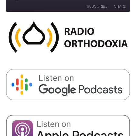
Episode
10
Forward
SUBSCRIBE
SHARE
Seconds
30
seconds
SHARE
RSS FEED
LINK
EMBED