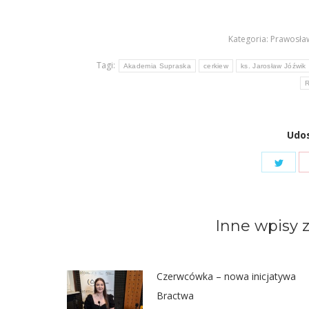
Kategoria:
Prawosław
Tagi:
Akademia Supraska
cerkiew
ks. Jarosław Jóźwik
R
Udos
Shar
on
Twit
Inne wpisy z
Czerwcówka – nowa inicjatywa
Bractwa