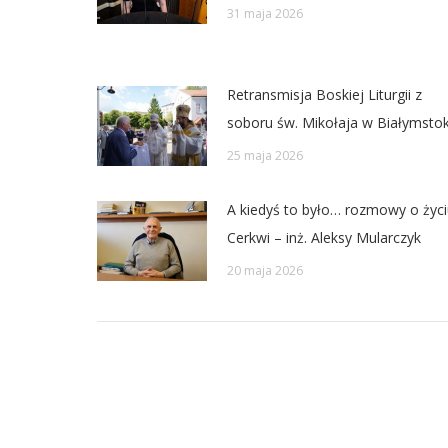
31 maja 2026
Retransmisja Boskiej Liturgii z
soboru św. Mikołaja w Białymsto
25 maja 2026
A kiedyś to było… rozmowy o życi
Cerkwi – inż. Aleksy Mularczyk
20 maja 2026