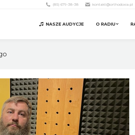
(85) 679-38-38
kontakt@orthodoxia.pl
NASZE AUDYCJE
O RADIU
R
NASZE AUDYCJE
O RADIU
R
go