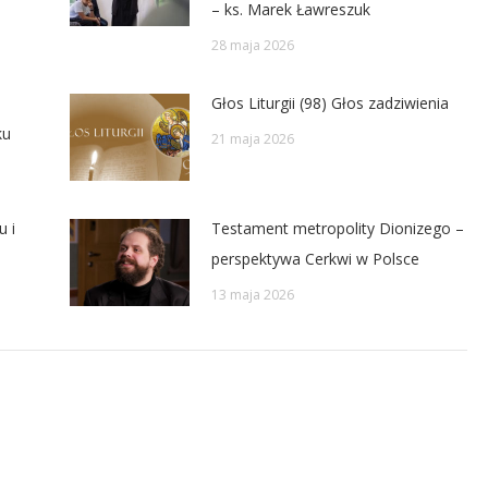
– ks. Marek Ławreszuk
28 maja 2026
Głos Liturgii (98) Głos zadziwienia
ku
21 maja 2026
u i
Testament metropolity Dionizego –
perspektywa Cerkwi w Polsce
13 maja 2026