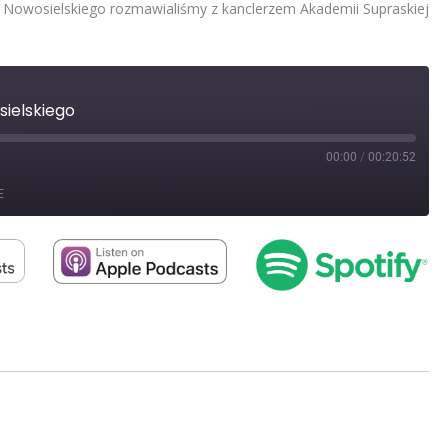
. Nowosielskiego rozmawialiśmy z kanclerzem Akademii Supraskiej
sielskiego
00:00
/
00:20:52
st
orward
E
0
econds