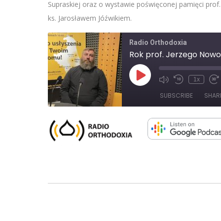
Supraskiej oraz o wystawie poświęconej pamięci prof
ks. Jarosławem Jóźwikiem.
Radio Orthodoxia
Rok prof. Jerzego Nowo
Play
1x
Mute/Unmute
Rewind
Fa
Episode
Episode
10
F
SUBSCRIBE
SHAR
Seconds
3
s
SHARE
RSS FEED
LINK
EMBED