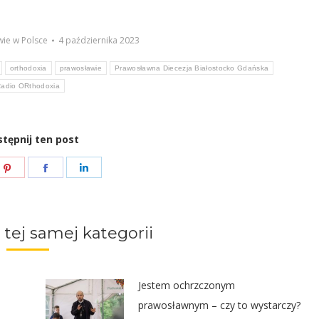
ie w Polsce
4 października 2023
orthodoxia
prawosławie
Prawosławna Diecezja Białostocko Gdańska
adio ORthodoxia
tępnij ten post
e
Share
Share
Share
on
on
on
ter
Pinterest
Facebook
LinkedIn
 tej samej kategorii
Jestem ochrzczonym
prawosławnym – czy to wystarczy?