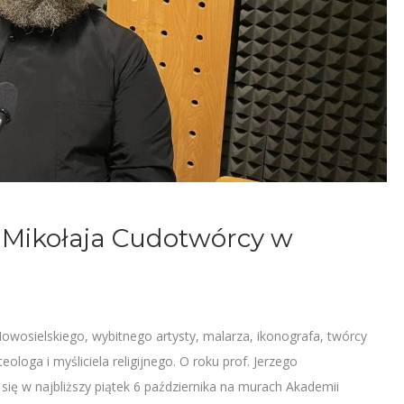
 Mikołaja Cudotwórcy w
Nowosielskiego, wybitnego artysty, malarza, ikonografa, twórcy
oga i myśliciela religijnego. O roku prof. Jerzego
się w najbliższy piątek 6 października na murach Akademii