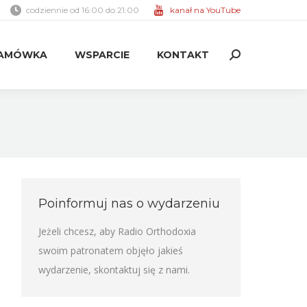
codziennie od 16:00 do 21:00
kanał na YouTube
AMÓWKA
WSPARCIE
KONTAKT
Search:
AMÓWKA
WSPARCIE
KONTAKT
Search:
Poinformuj nas o wydarzeniu
Jeżeli chcesz, aby Radio Orthodoxia
swoim patronatem objęło jakieś
wydarzenie,
skontaktuj się z nami
.