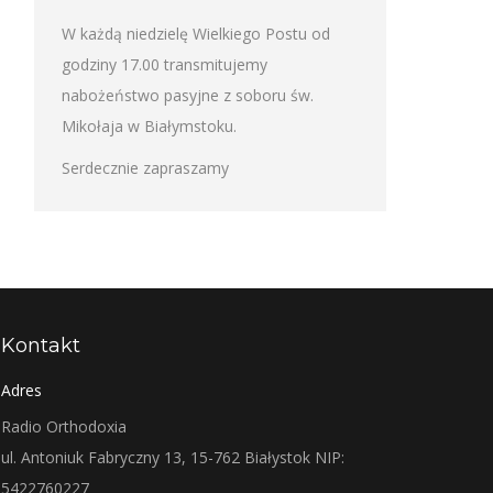
W każdą niedzielę Wielkiego Postu od
godziny 17.00 transmitujemy
nabożeństwo pasyjne z soboru św.
Mikołaja w Białymstoku.
Serdecznie zapraszamy
Kontakt
Adres
Radio Orthodoxia
ul. Antoniuk Fabryczny 13, 15-762 Białystok NIP:
5422760227