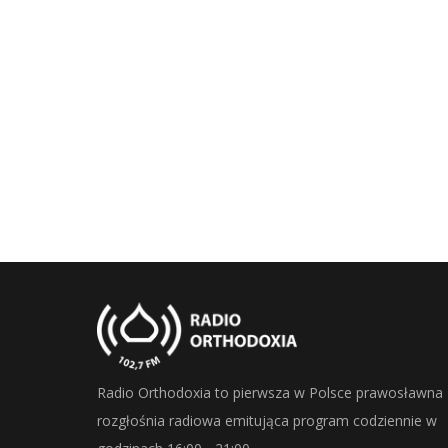
Radio Orthodoxia to pierwsza w Polsce prawosławna
rozgłośnia radiowa emitująca program codziennie w