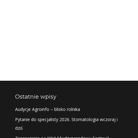
Ostatnie wpisy
Audycje Agroinfo – blisko rolnika
Pytanie do specjalisty 2026. Stomatologia wczoraj i
dziś