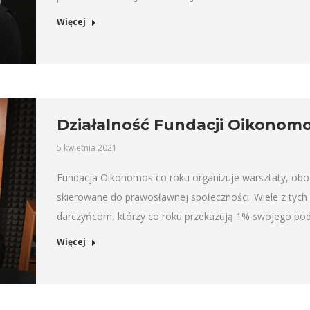
Więcej
Działalność Fundacji Oikonom
5 kwietnia 2021
Fundacja Oikonomos co roku organizuje warsztaty, obozy
skierowane do prawosławnej społeczności. Wiele z tych 
darczyńcom, którzy co roku przekazują 1% swojego podat
Więcej