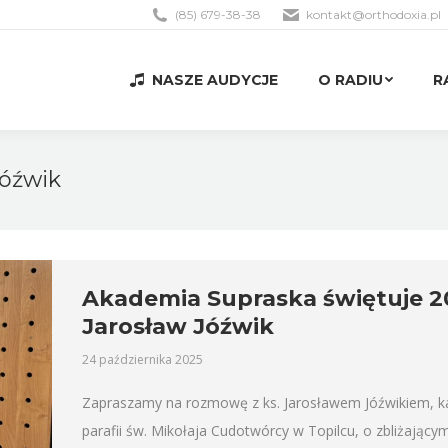
(85) 679-38-38
kontakt@orthodoxia.pl
NASZE AUDYCJE
O RADIU
R
NASZE AUDYCJE
O RADIU
R
Jóźwik
Akademia Supraska świętuje 20-l
Jarosław Jóźwik
24 października 2025
Zapraszamy na rozmowę z ks. Jarosławem Jóźwikiem, ka
parafii św. Mikołaja Cudotwórcy w Topilcu, o zbliżającym 