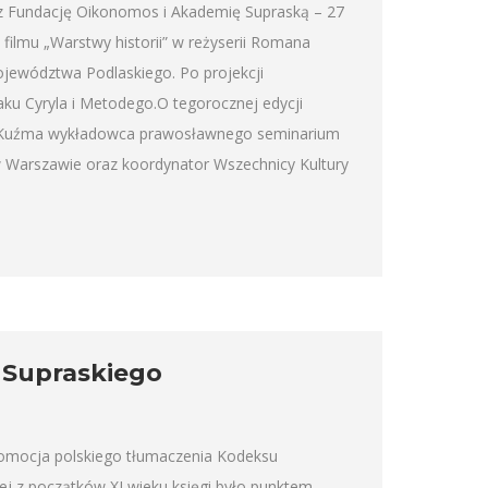
 Fundację Oikonomos i Akademię Supraską – 27
 filmu „Warstwy historii” w reżyserii Romana
ojewództwa Podlaskiego. Po projekcji
u Cyryla i Metodego.O tegorocznej edycji
j Kuźma wykładowca prawosławnego seminarium
w Warszawie oraz koordynator Wszechnicy Kultury
Supraskiego
promocja polskiego tłumaczenia Kodeksu
j z początków XI wieku księgi było punktem