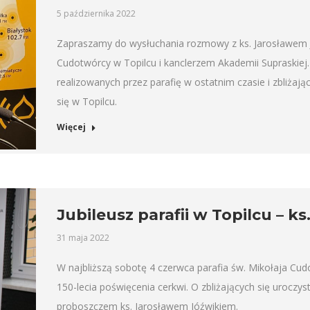
5 października 2022
Zapraszamy do wysłuchania rozmowy z ks. Jarosławem J
Cudotwórcy w Topilcu i kanclerzem Akademii Supraskie
realizowanych przez parafię w ostatnim czasie i zbliżają
się w Topilcu.
Więcej
Jubileusz parafii w Topilcu – k
31 maja 2022
W najbliższą sobotę 4 czerwca parafia św. Mikołaja Cud
150-lecia poświęcenia cerkwi. O zbliżających się uroczyst
proboszczem ks. Jarosławem Jóźwikiem.