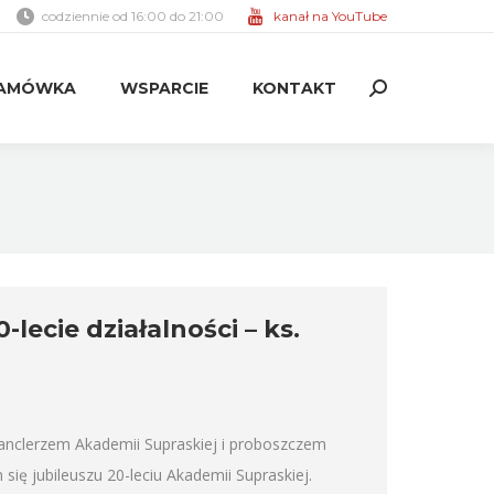
codziennie od 16:00 do 21:00
kanał na YouTube
AMÓWKA
WSPARCIE
KONTAKT
Search:
AMÓWKA
WSPARCIE
KONTAKT
Search:
ecie działalności – ks.
nclerzem Akademii Supraskiej i proboszczem
się jubileuszu 20-leciu Akademii Supraskiej.