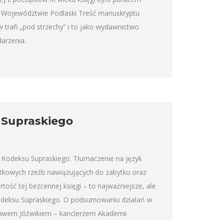
Województwie Podlaski Treść manuskryptu
 trafi „pod strzechy” i to jako wydawnictwo
arzenia.
Supraskiego
 Kodeksu Supraskiego. Tłumaczenie na język
ątkowych rzeźb nawiązujących do zabytku oraz
artość tej bezcennej księgi – to najważniejsze, ale
odeksu Supraskiego. O podsumowaniu działań w
sławem Jóźwikiem – kanclerzem Akademii