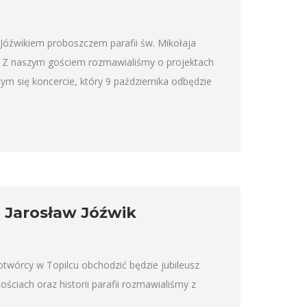
óźwikiem proboszczem parafii św. Mikołaja
j. Z naszym gościem rozmawialiśmy o projektach
cym się koncercie, który 9 października odbędzie
s. Jarosław Jóźwik
otwórcy w Topilcu obchodzić będzie jubileusz
ościach oraz historii parafii rozmawialiśmy z