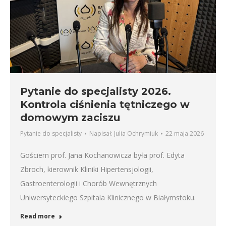
Pytanie do specjalisty 2026.
Kontrola ciśnienia tętniczego w
domowym zaciszu
Pytanie do specjalisty
Napisał:
Julia Ochrymiuk
22 maja 2026
Gościem prof. Jana Kochanowicza była prof. Edyta
Zbroch, kierownik Kliniki Hipertensjologii,
Gastroenterologii i Chorób Wewnętrznych
Uniwersyteckiego Szpitala Klinicznego w Białymstoku.
Read more