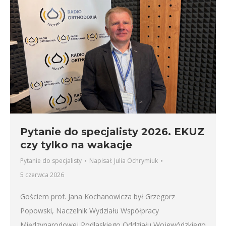
Pytanie do specjalisty 2026. EKUZ
czy tylko na wakacje
Pytanie do specjalisty
Napisał:
Julia Ochrymiuk
5 czerwca 2026
Gościem prof. Jana Kochanowicza był Grzegorz
Popowski, Naczelnik Wydziału Współpracy
Międzynarodowej Podlaskiego Oddziału Wojewódzkiego