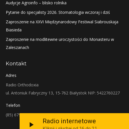
Audycje Agroinfo – blisko rolnika
Pytanie do specjalisty 2026. Stomatologia wczoraj i dziś
Zaproszenie na XXVI Międzynarodowy Festiwal Siabrouskaja
Biasieda
Zaproszenie na modlitewne uroczystości do Monasteru w
Zaleszanach
Kontakt
Adres
Radio Orthodoxia
ul. Antoniuk Fabryczny 13, 15-762 Białystok NIP: 5422760227
Telefon
(85) 679-38-38
Radio internetowe
Kliknij i słuchaj od 16 do 21