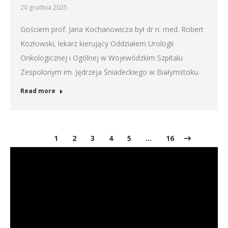
20 grudnia 2025
Gościem prof. Jana Kochanowicza był dr n. med. Robert
Kozłowski, lekarz kierujący Oddziałem Urologii
Onkologicznej i Ogólnej w Wojewódzkim Szpitalu
Zespolonym im. Jędrzeja Śniadeckiego w Białymstoku.
Read more
1
2
3
4
5
…
16