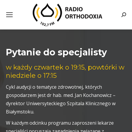
Searc
Pytanie do specjalisty
w każdy czwartek o 19:15, powtórki w
niedziele o 17:15
Cykl audycji o tematyce zdrowotnej, których
gospodarzem jest dr hab. med. Jan Kochanowicz –
dyrektor Uniwersyteckiego Szpitala Klinicznego w
Białymstoku.
W każdym odcinku programu zaproszeni lekarze
specjaliści poruszają zagadnienia związane z