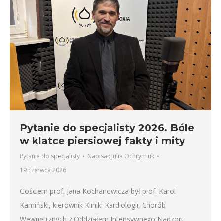
Pytanie do specjalisty 2026. Bóle
w klatce piersiowej fakty i mity
Pytanie do specjalisty
Napisał:
Julia Ochrymiuk
19 czerwca 2026
Gościem prof. Jana Kochanowicza był prof. Karol
Kamiński, kierownik Kliniki Kardiologii, Chorób
Wewnętrznych z Oddziałem Intensywnego Nadzoru