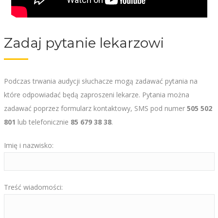
Zadaj pytanie lekarzowi
Podczas trwania audycji słuchacze mogą zadawać pytania na
które odpowiadać będą zaproszeni lekarze. Pytania można
zadawać poprzez formularz kontaktowy, SMS pod numer
505 502
801
lub telefonicznie
85 679 38 38
.
Imię i nazwisko:
Treść wiadomości: