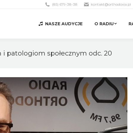
(85) 679-38-38
kontakt@orthodoxia.pl
NASZE AUDYCJE
O RADIU
R
NASZE AUDYCJE
O RADIU
R
m i patologiom społecznym odc. 20