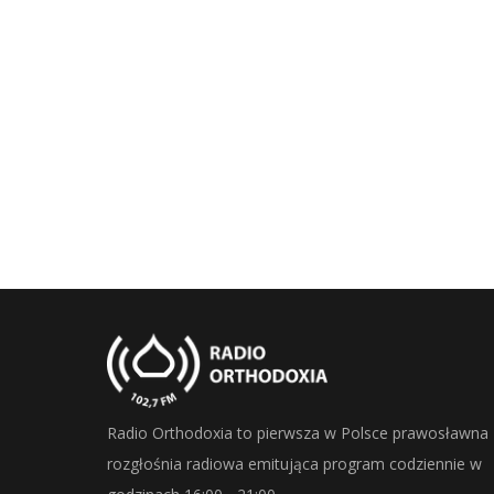
Radio Orthodoxia to pierwsza w Polsce prawosławna
rozgłośnia radiowa emitująca program codziennie w