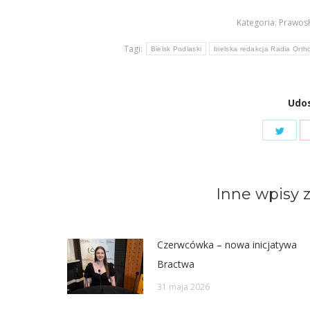
Kategoria:
Prawosł
Tagi:
Bielsk Podlaski
bielska redakcja Radia Orth
Udos
Shar
on
Twit
Inne wpisy z
Czerwcówka – nowa inicjatywa
Bractwa
31 maja 2026