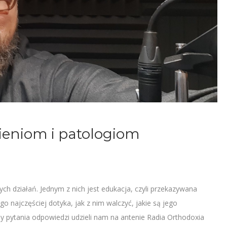
ieniom i patologiom
ch działań. Jednym z nich jest edukacja, czyli przekazywana
go najczęściej dotyka, jak z nim walczyć, jakie są jego
y pytania odpowiedzi udzieli nam na antenie Radia Orthodoxia