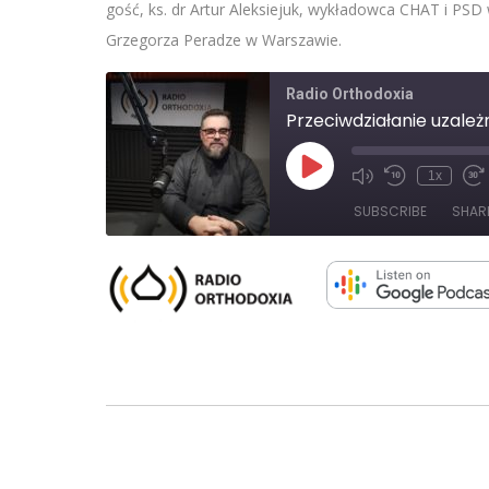
gość, ks. dr Artur Aleksiejuk, wykładowca CHAT i PSD
Grzegorza Peradze w Warszawie.
Radio Orthodoxia
Przeciwdziałanie uzale
Play
1x
Mute/Unmute
Rewind
Fa
Episode
Episode
10
F
SUBSCRIBE
SHAR
Seconds
3
s
SHARE
RSS FEED
LINK
EMBED