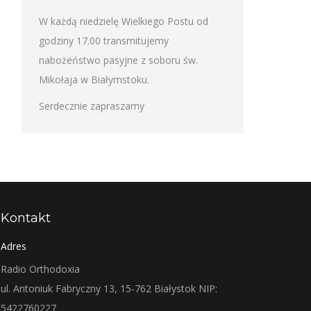
W każdą niedzielę Wielkiego Postu od
godziny 17.00 transmitujemy
nabożeństwo pasyjne z soboru św.
Mikołaja w Białymstoku.
Serdecznie zapraszamy
Kontakt
Adres
Radio Orthodoxia
ul. Antoniuk Fabryczny 13, 15-762 Białystok NIP:
5422760227