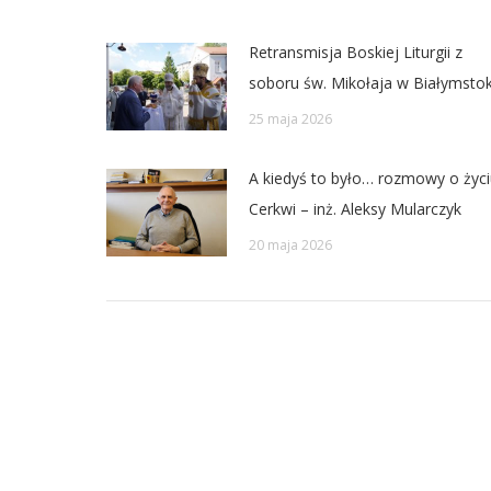
Retransmisja Boskiej Liturgii z
soboru św. Mikołaja w Białymsto
25 maja 2026
A kiedyś to było… rozmowy o życi
Cerkwi – inż. Aleksy Mularczyk
20 maja 2026