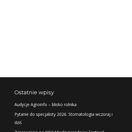
Ostatnie wpisy
Audycje Agroinfo – blisko rolnika
Pytanie do specjalisty 2026. Stomatologia wczoraj i
dziś