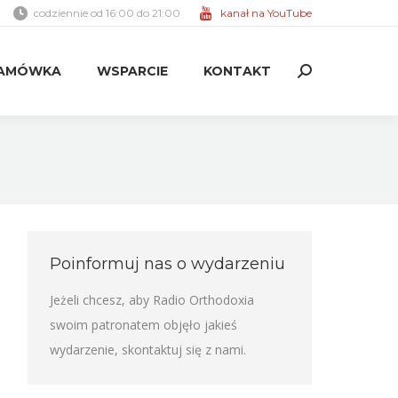
codziennie od 16:00 do 21:00
kanał na YouTube
AMÓWKA
WSPARCIE
KONTAKT
Search:
AMÓWKA
WSPARCIE
KONTAKT
Search:
Poinformuj nas o wydarzeniu
Jeżeli chcesz, aby Radio Orthodoxia
swoim patronatem objęło jakieś
wydarzenie,
skontaktuj się z nami
.