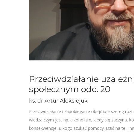
Przeciwdziałanie uzależn
społecznym odc. 20
ks. dr Artur Aleksiejuk
Przeciwdziałanie i zapobieganie obejmuje szereg różny
wiedza czym jest np. alkoholizm, kiedy się zaczyna, ko
konsekwencje, u kogo szukać pomocy. Dziś na te i inn