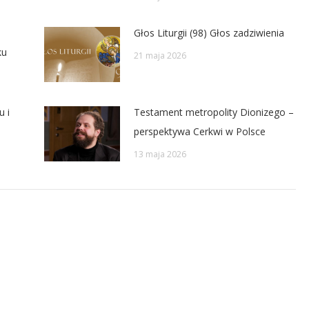
Głos Liturgii (98) Głos zadziwienia
ku
21 maja 2026
u i
Testament metropolity Dionizego –
perspektywa Cerkwi w Polsce
13 maja 2026