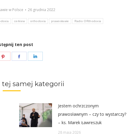
awie w Polsce
26 grudnia 2022
odoxia
cerkiew
orthodoxia
prawosławie
Radio ORthodoxia
tępnij ten post
e
Share
Share
Share
on
on
on
ter
Pinterest
Facebook
LinkedIn
 tej samej kategorii
Jestem ochrzczonym
prawosławnym – czy to wystarczy?
– ks. Marek Ławreszuk
28 maja 2026