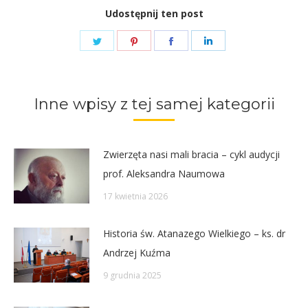
Udostępnij ten post
Share
Share
Share
Share
on
on
on
on
Twitter
Pinterest
Facebook
LinkedIn
Inne wpisy z tej samej kategorii
Zwierzęta nasi mali bracia – cykl audycji
prof. Aleksandra Naumowa
17 kwietnia 2026
Historia św. Atanazego Wielkiego – ks. dr
Andrzej Kuźma
9 grudnia 2025