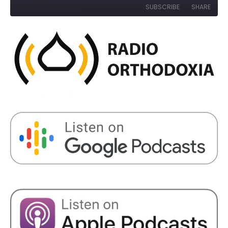
10
Forward
SUBSCRIBE
SHARE
Seconds
30
seconds
SHARE
RSS FEED
LINK
EMBED