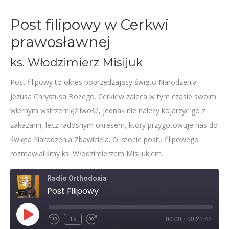
Post filipowy w Cerkwi
prawosławnej
ks. Włodzimierz Misijuk
Post filipowy to okres poprzedzający święto Narodzenia
Jezusa Chrystusa Bożego. Cerkiew zaleca w tym czasie swoim
wiernym wstrzemięźliwość, jednak nie należy kojarzyć go z
zakazami, lecz radosnym okresem, który przygotowuje nas do
święta Narodzenia Zbawiciela. O istocie postu filipowego
rozmawialiśmy ks. Włodzimierzem Misijukiem.
Radio Orthodoxia
Post Filipowy
Play
1x
00:00
/
00:21:42
Rewind
Fast
Episode