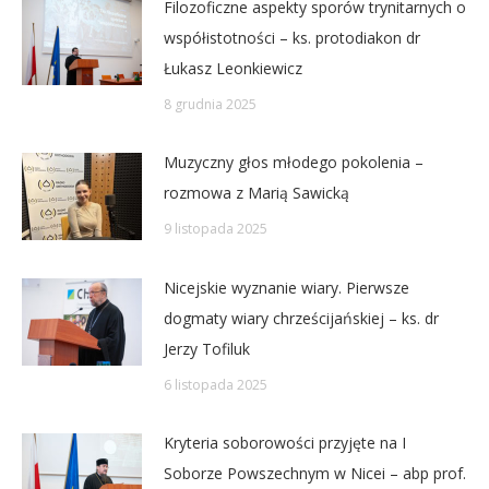
Filozoficzne aspekty sporów trynitarnych o
współistotności – ks. protodiakon dr
Łukasz Leonkiewicz
8 grudnia 2025
Muzyczny głos młodego pokolenia –
rozmowa z Marią Sawicką
9 listopada 2025
Nicejskie wyznanie wiary. Pierwsze
dogmaty wiary chrześcijańskiej – ks. dr
Jerzy Tofiluk
6 listopada 2025
Kryteria soborowości przyjęte na I
Soborze Powszechnym w Nicei – abp prof.