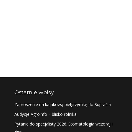
Ostatnie wpisy
Zaproszenie na kajakową pielgrzymkę do Supraśla
Audycje Agroinfo – blisko rolnika
Pytanie do specjalisty 2026. Stomatologia wczoraj i