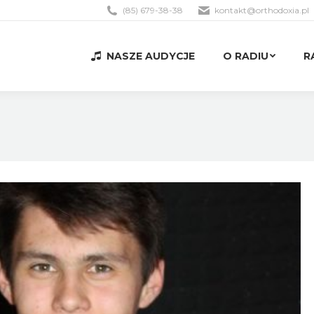
(85) 679-38-38
kontakt@orthodoxia.pl
NASZE AUDYCJE
O RADIU
R
NASZE AUDYCJE
O RADIU
R