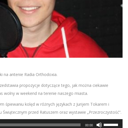
i na antenie Radia Orthodoxia.
rzedstawia propozycje dotyczące tego, jak można ciekawie
as wolny w weekend na terenie naszego miasta.
m śpiewaniu kolęd w różnych językach z Jurijem Tokarem i
ku Świątecznym przed Ratuszem oraz wystawie „Przezroczystość”.
Używaj
00:00