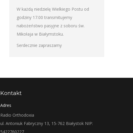
W każdą niedzielę Wielkiego Postu od
godziny 17.00 transmitujemy
nabożeństwo pasyjne z soboru św.
Mikołaja w Białymstoku.
Serdecznie zapraszamy
Kontakt
Adres
Radio Orthodoxia
ul. Antoniuk Fabryczny 13, 15-762 Białystok NIP:
5422760227