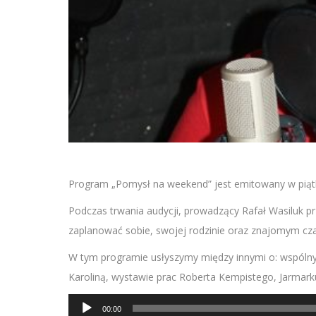
Program „Pomysł na weekend” jest emitowany w piątk
Podczas trwania audycji, prowadzący Rafał Wasiluk p
zaplanować sobie, swojej rodzinie oraz znajomym cz
W tym programie usłyszymy między innymi o: wspólny
Karoliną, wystawie prac Roberta Kempistego, Jarmar
Odtwarzacz
00:00