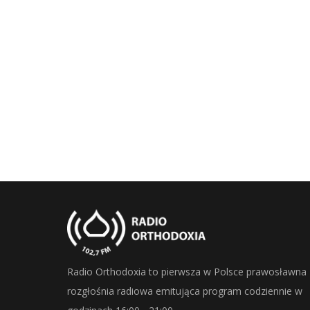
Radio Orthodoxia to pierwsza w Polsce prawosławna
rozgłośnia radiowa emitująca program codziennie w