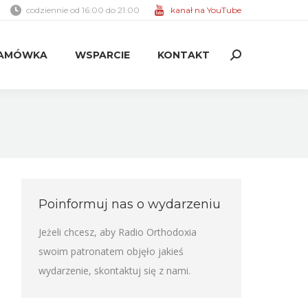
codziennie od 16:00 do 21:00
kanał na YouTube
AMÓWKA
WSPARCIE
KONTAKT
Search:
AMÓWKA
WSPARCIE
KONTAKT
Search:
Poinformuj nas o wydarzeniu
Jeżeli chcesz, aby Radio Orthodoxia
swoim patronatem objęło jakieś
wydarzenie,
skontaktuj się z nami
.