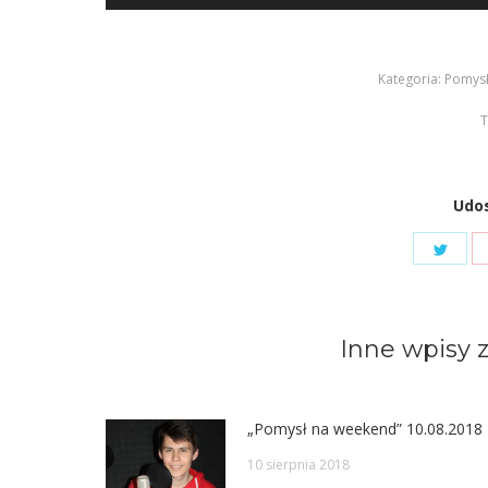
plików
dźwiękowych
Kategoria:
Pomysł
T
Udos
Shar
on
Twit
Inne wpisy z
„Pomysł na weekend” 10.08.2018
10 sierpnia 2018