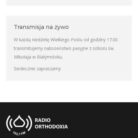
Transmisja na żywo
W każdą niedzielę Wielkiego Postu od godziny 17.00
transmitujemy nabożeństwo pasyjne z soboru św.
Mikołaja w Białymstoku.
Serdecznie zapraszamy