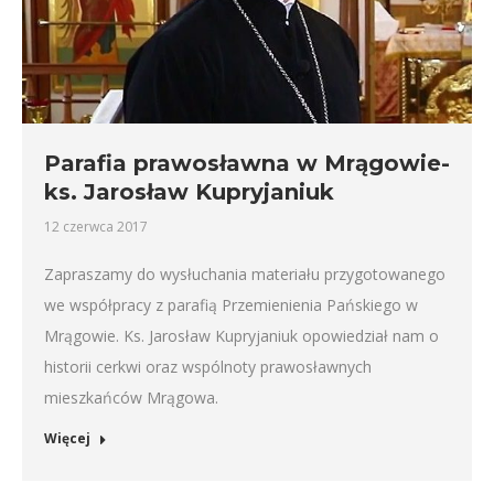
Parafia prawosławna w Mrągowie-
ks. Jarosław Kupryjaniuk
12 czerwca 2017
Zapraszamy do wysłuchania materiału przygotowanego
we współpracy z parafią Przemienienia Pańskiego w
Mrągowie. Ks. Jarosław Kupryjaniuk opowiedział nam o
historii cerkwi oraz wspólnoty prawosławnych
mieszkańców Mrągowa.
Więcej