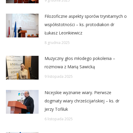
9 grudnia 2025
Filozoficzne aspekty sporów trynitarnych o
współistotności – ks. protodiakon dr
Łukasz Leonkiewicz
8 grudnia 2025
Muzyczny głos młodego pokolenia –
rozmowa z Marią Sawicką
9 listopada 2025
Nicejskie wyznanie wiary. Pierwsze
dogmaty wiary chrześcijańskiej – ks. dr
Jerzy Tofiluk
6 listopada 2025