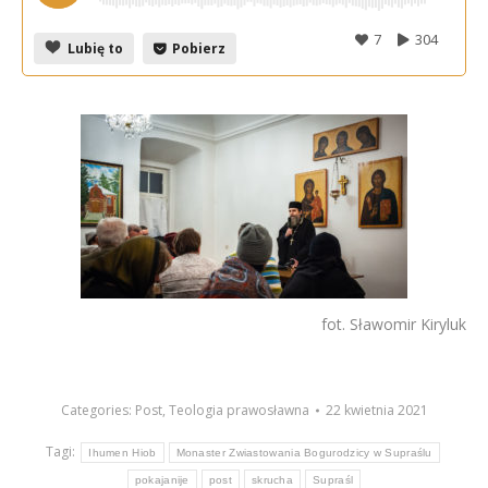
7
304
Lubię to
Pobierz
fot. Sławomir Kiryluk
Categories:
Post
,
Teologia prawosławna
22 kwietnia 2021
Tagi:
Ihumen Hiob
Monaster Zwiastowania Bogurodzicy w Supraślu
pokajanije
post
skrucha
Supraśl