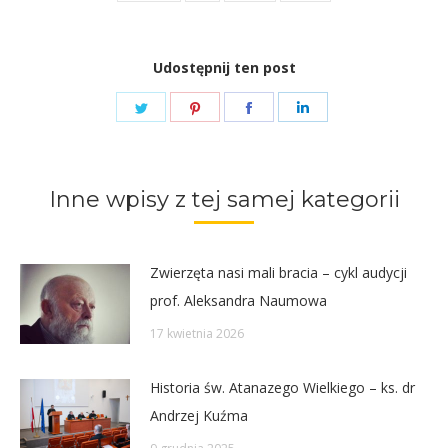
Udostępnij ten post
Share
Share
Share
Share
on
on
on
on
Twitter
Pinterest
Facebook
LinkedIn
Inne wpisy z tej samej kategorii
Zwierzęta nasi mali bracia – cykl audycji
prof. Aleksandra Naumowa
17 kwietnia 2026
Historia św. Atanazego Wielkiego – ks. dr
Andrzej Kuźma