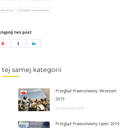
dołu
literatura
Przegląd prawosławny
aby
zwiększyć
lub
tępnij ten post
zmniejszyć
e
Share
Share
Share
głośność.
on
on
on
ter
Pinterest
Facebook
LinkedIn
 tej samej kategorii
Przegląd Prawosławny. Wrzesień
2019
26 września 2019
Przegląd Prawosławny Lipiec 2019