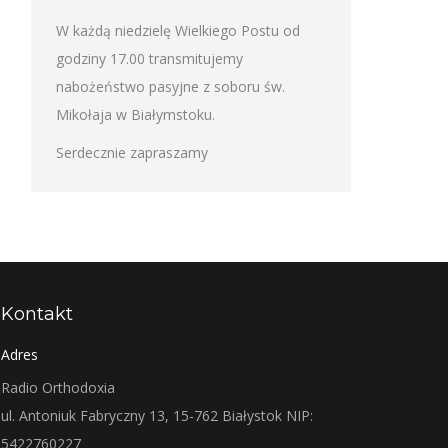
W każdą niedzielę Wielkiego Postu od
godziny 17.00 transmitujemy
nabożeństwo pasyjne z soboru św.
Mikołaja w Białymstoku.
Serdecznie zapraszamy
Kontakt
Adres
Radio Orthodoxia
ul. Antoniuk Fabryczny 13, 15-762 Białystok NIP:
5422760227