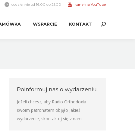
codziennie od 16:00 do 21:00
kanał na YouTube
AMÓWKA
WSPARCIE
KONTAKT
Search:
AMÓWKA
WSPARCIE
KONTAKT
Search:
Poinformuj nas o wydarzeniu
Jeżeli chcesz, aby Radio Orthodoxia
swoim patronatem objęło jakieś
wydarzenie,
skontaktuj się z nami
.