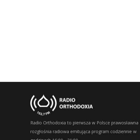
Radio Orthodoxia to pierwsza w Polsce prawosławna
rozgłośnia radiowa emitująca program codziennie w