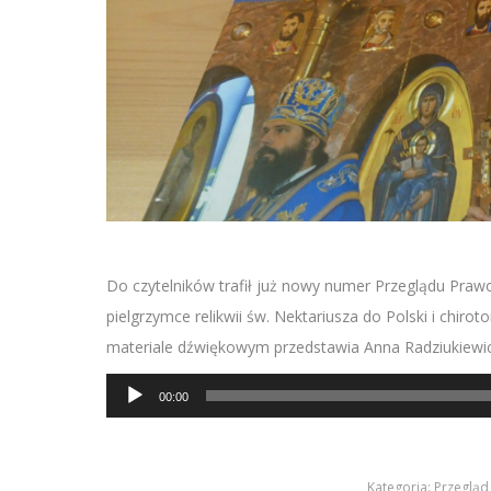
Do czytelników trafił już nowy numer Przeglądu Pra
pielgrzymce relikwii św. Nektariusza do Polski i chir
materiale dźwiękowym przedstawia Anna Radziukiewic
Odtwarzacz
00:00
plików
dźwiękowych
Kategoria:
Przegląd