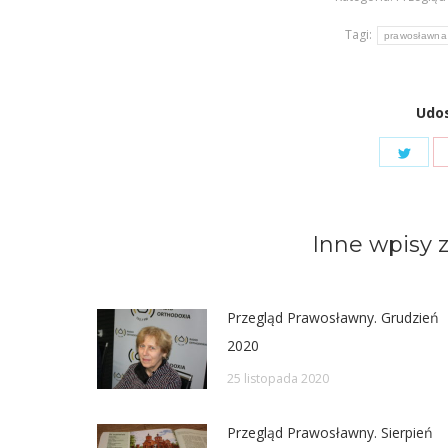
Tagi:
prawosławna 
Udos
Shar
on
Twit
Inne wpisy z
Przegląd Prawosławny. Grudzień
2020
25 listopada 2020
Przegląd Prawosławny. Sierpień