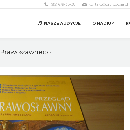
(85) 679-38-38
kontakt@orthodoxia.pl
NASZE AUDYCJE
O RADIU
R
NASZE AUDYCJE
O RADIU
R
 Prawosławnego