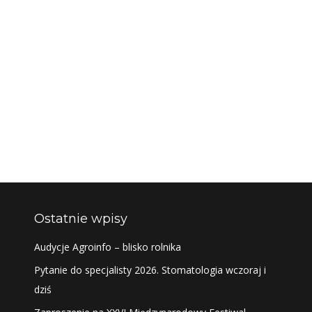
Ostatnie wpisy
Audycje Agroinfo – blisko rolnika
Pytanie do specjalisty 2026. Stomatologia wczoraj i
dziś