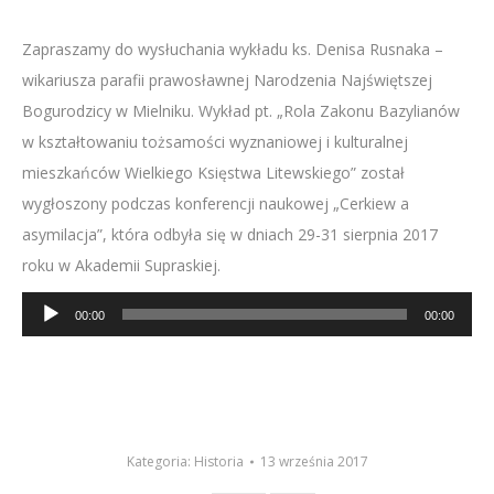
Zapraszamy do wysłuchania wykładu ks. Denisa Rusnaka –
wikariusza parafii prawosławnej Narodzenia Najświętszej
Bogurodzicy w Mielniku. Wykład pt. „Rola Zakonu Bazylianów
w kształtowaniu tożsamości wyznaniowej i kulturalnej
mieszkańców Wielkiego Księstwa Litewskiego” został
wygłoszony podczas konferencji naukowej „Cerkiew a
asymilacja”, która odbyła się w dniach 29-31 sierpnia 2017
roku w Akademii Supraskiej.
Odtwarzacz
00:00
00:00
plików
dźwiękowych
Kategoria:
Historia
13 września 2017