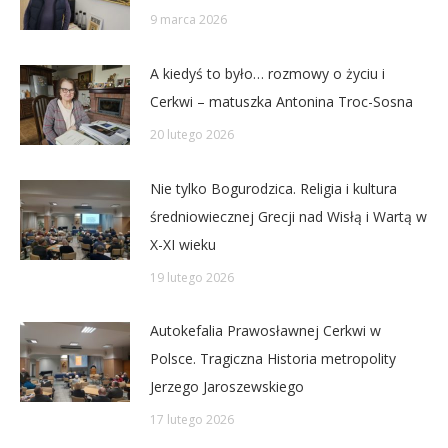
9 marca 2026
A kiedyś to było… rozmowy o życiu i
Cerkwi – matuszka Antonina Troc-Sosna
20 lutego 2026
Nie tylko Bogurodzica. Religia i kultura
średniowiecznej Grecji nad Wisłą i Wartą w
X-XI wieku
19 lutego 2026
Autokefalia Prawosławnej Cerkwi w
Polsce. Tragiczna Historia metropolity
Jerzego Jaroszewskiego
17 lutego 2026