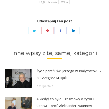
Tagi:
historia
Wilno
Udostępnij ten post
Share
Share
Share
Share
on
on
on
on
Twitter
Pinterest
Facebook
LinkedIn
Inne wpisy z tej samej kategorii
Życie parafii św. Jerzego w Białymstoku –
o. Grzegorz Misijuk
6 maja 2026
A kiedyś to było… rozmowy o życiu i
Cerkwi – prof. Aleksander Naumow