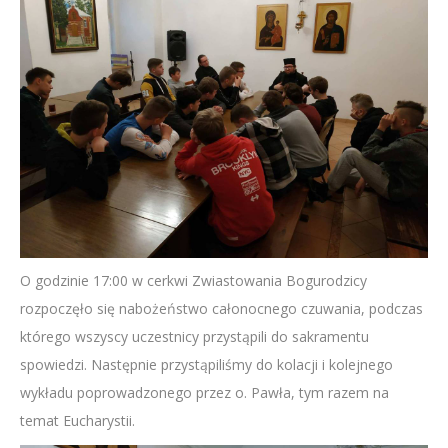
O godzinie 17:00 w cerkwi Zwiastowania Bogurodzicy
rozpoczęło się nabożeństwo całonocnego czuwania, podczas
którego wszyscy uczestnicy przystąpili do sakramentu
spowiedzi. Następnie przystąpiliśmy do kolacji i kolejnego
wykładu poprowadzonego przez o. Pawła, tym razem na
temat Eucharystii.