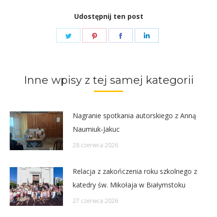
Udostępnij ten post
Share
Share
Share
Share
on
on
on
on
Twitter
Pinterest
Facebook
LinkedIn
Inne wpisy z tej samej kategorii
Nagranie spotkania autorskiego z Anną
Naumiuk-Jakuc
28 czerwca 2026
Relacja z zakończenia roku szkolnego z
katedry św. Mikołaja w Białymstoku
27 czerwca 2026