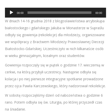
Odtwarzacz
00:00
00:00
plików
W dniach 14-16 grudnia 2018 z błogosławieństwa arcybiskupa
dźwiękowych
białostockiego i gdańskiego Jakuba w Monasterze w Supraślu
odbyły się gowienija (rekolekcje) dla młodzieży, organizowane
we współpracy z Bractwem Młodzieży Prawosławnej Diecezji
Białostocko-Gdańskiej. Uczestniczyło w nich kilkanaście osób
w wieku gimnazjalnym, licealnym oraz studentów.
Gowienija rozpoczęły się w piątek o godzinie 17. wieczernią w
cerkwi, na którą przybyli uczestnicy. Następnie odbyła się
kolacja i po niej pierwsze integracyjne spotkanie prowadzone
przez ojca Pawła Karczewskiego, który nadzorował rekolekcje.
W sobotę rozpoczęliśmy dzień od nabożeństwa o godzinie 6
rano. Potem odbyła się św. Liturgia, po której przyszedł czas
na śniadanie.