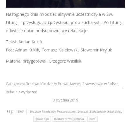
Następnego dnia młodzież aktywnie uczestniczyła w Św.
Liturgii – przysługując i przystępując do Eucharystii. Po Liturgii
odbył się obiad podsumowujący rekolekcje.
Tekst: Adrian Kuklik
Fot.: Adrian Kuklik, Tomasz Kisielewski, Sławomir Kiryluk
Materiał przygotował: Grzegorz Wasiluk
Categories:
Bractwo Młodzieży Prawosławnej
,
Prawosławie w Polsce
,
Relacje z wydarzeń
3 stycznia 2019
Tagi:
BMP
Bractwo Młodzieży Prawosławnej Diecezji Białostocko-Gdańskiej.
gowienija
monaster w Supraślu
post