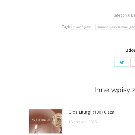
Kategoria:
Be
Tagi:
hymnografia
Ihumen Pantelejmon (Kar
Udos
Shar
on
Twit
Inne wpisy z
Głos Liturgii (100) Cisza
18 czerwca 2026