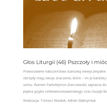
Głos Liturgii (46) Pszczoły i mió
Prawosławne nabożeństwa stanowią niewyczerpalne źród
obrzędy mają swoje znaczenie, które – im je bardzie
sensu. Ihumen Pantelejmon (Karczewski) zaprasza 
piękna języka cerkiewnosłowiańskiego oraz muzyki litur
Realizacja: Tomasz Wasiluk, Adrian Maksymiuk