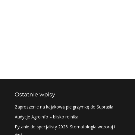
Ostatnie wpisy
Zaproszenie na kajakową pielgrzymkę do Supraśla
Audycje Agroinfo – blisko rolnika
Pytanie do specjalisty 2026. Stomatologia wczoraj i