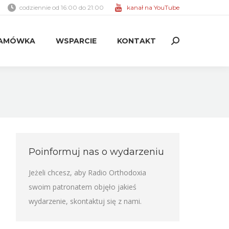
codziennie od 16:00 do 21:00
kanał na YouTube
AMÓWKA
WSPARCIE
KONTAKT
Search:
AMÓWKA
WSPARCIE
KONTAKT
Search:
Poinformuj nas o wydarzeniu
Jeżeli chcesz, aby Radio Orthodoxia
swoim patronatem objęło jakieś
wydarzenie,
skontaktuj się z nami
.