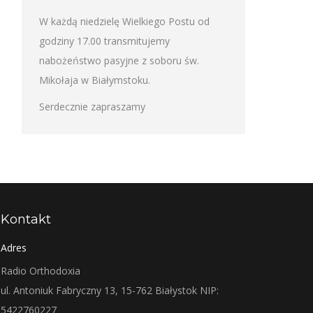
W każdą niedzielę Wielkiego Postu od
godziny 17.00 transmitujemy
nabożeństwo pasyjne z soboru św.
Mikołaja w Białymstoku.
Serdecznie zapraszamy
Kontakt
Adres
Radio Orthodoxia
ul. Antoniuk Fabryczny 13, 15-762 Białystok NIP:
5422760227