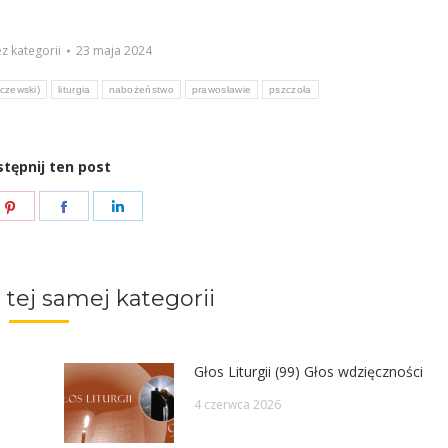
z kategorii
23 maja 2024
czewski)
liturgia
nabożeństwo
prawosławie
pszczoła
tępnij ten post
e
Share
Share
Share
on
on
on
ter
Pinterest
Facebook
LinkedIn
 tej samej kategorii
Głos Liturgii (99) Głos wdzięczności
4 czerwca 2026