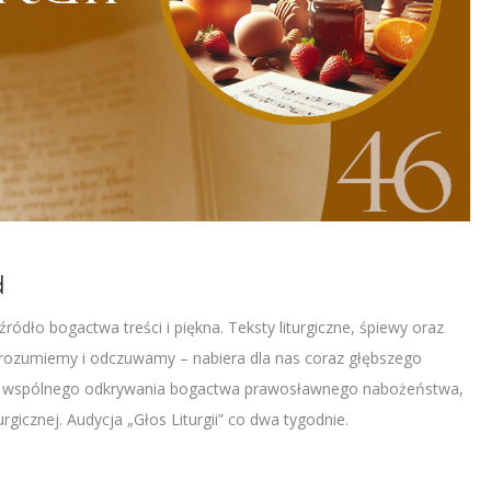
d
ło bogactwa treści i piękna. Teksty liturgiczne, śpiewy oraz
j rozumiemy i odczuwamy – nabiera dla nas coraz głębszego
do wspólnego odkrywania bogactwa prawosławnego nabożeństwa,
gicznej. Audycja „Głos Liturgii” co dwa tygodnie.