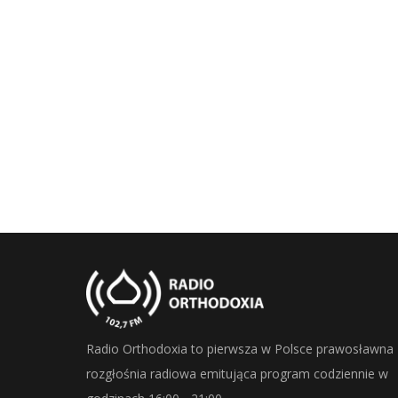
Radio Orthodoxia to pierwsza w Polsce prawosławna
rozgłośnia radiowa emitująca program codziennie w