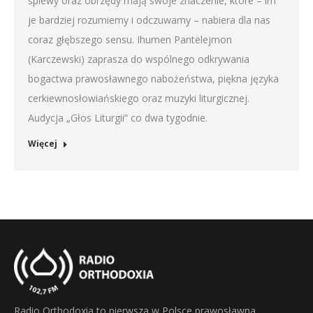
śpiewy oraz obrzędy mają swoje znaczenie, które – im
je bardziej rozumiemy i odczuwamy – nabiera dla nas
coraz głębszego sensu. Ihumen Pantelejmon
(Karczewski) zaprasza do wspólnego odkrywania
bogactwa prawosławnego nabożeństwa, piękna języka
cerkiewnosłowiańskiego oraz muzyki liturgicznej.
Audycja „Głos Liturgii” co dwa tygodnie.
Więcej
Radio Orthodoxia to pierwsza w Polsce prawosławna