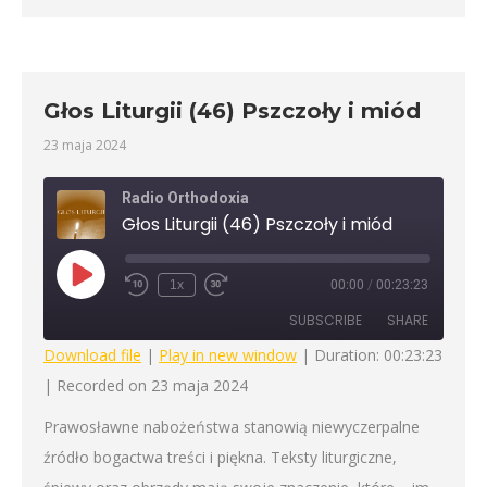
Głos Liturgii (46) Pszczoły i miód
23 maja 2024
Radio Orthodoxia
Głos Liturgii (46) Pszczoły i miód
Play
1x
00:00
/
00:23:23
Rewind
Fast
Episode
10
Forward
SUBSCRIBE
SHARE
Seconds
30
seconds
Download file
|
Play in new window
|
Duration: 00:23:23
|
Recorded on 23 maja 2024
SHARE
RSS FEED
Prawosławne nabożeństwa stanowią niewyczerpalne
LINK
źródło bogactwa treści i piękna. Teksty liturgiczne,
EMBED