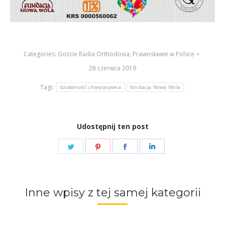
Categories:
Goście Radia Orthodoxia
,
Prawosławie w Polsce
28 czerwca 2019
Tagi:
działalność charytatywna
fundacja Nowa Wola
Udostępnij ten post
Share
Share
Share
Share
on
on
on
on
Twitter
Pinterest
Facebook
LinkedIn
Inne wpisy z tej samej kategorii