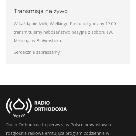
Transmisja na żywo
W każdą niedzielę Wielkiego Postu od godziny 17.00
transmitujemy nabożeństwo pasyjne z soboru św.
Mikołaja w Białymstoku.
Serdecznie zapraszamy
Radio Orthodoxia to pierwsza w Polsce prawosławna
rozgłośnia radiowa emitująca program codziennie w