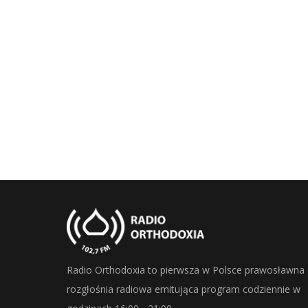
Radio Orthodoxia to pierwsza w Polsce prawosławna
rozgłośnia radiowa emitująca program codziennie w