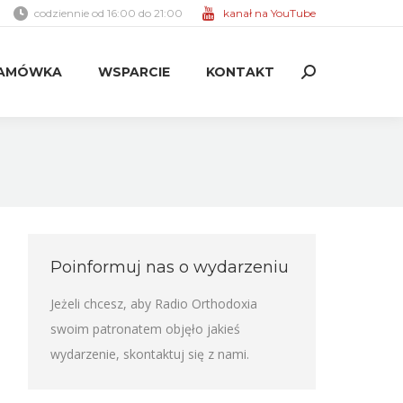
codziennie od 16:00 do 21:00
kanał na YouTube
AMÓWKA
WSPARCIE
KONTAKT
Search:
AMÓWKA
WSPARCIE
KONTAKT
Search:
Poinformuj nas o wydarzeniu
Jeżeli chcesz, aby Radio Orthodoxia
swoim patronatem objęło jakieś
wydarzenie,
skontaktuj się z nami
.