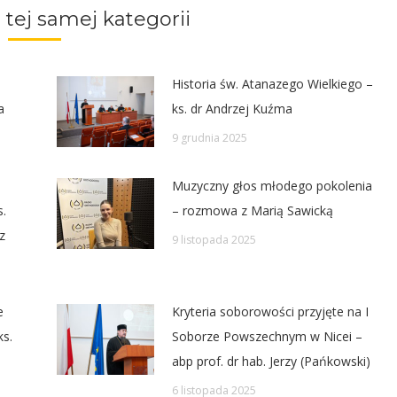
 tej samej kategorii
Historia św. Atanazego Wielkiego –
a
ks. dr Andrzej Kuźma
9 grudnia 2025
Muzyczny głos młodego pokolenia
s.
– rozmowa z Marią Sawicką
z
9 listopada 2025
e
Kryteria soborowości przyjęte na I
ks.
Soborze Powszechnym w Nicei –
abp prof. dr hab. Jerzy (Pańkowski)
6 listopada 2025