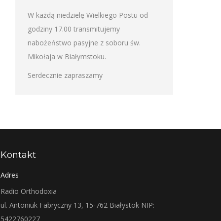
W każdą niedzielę Wielkiego Postu od
godziny 17.00 transmitujemy
nabożeństwo pasyjne z soboru św.
Mikołaja w Białymstoku.
Serdecznie zapraszamy
Kontakt
Adres
Radio Orthodoxia
ul. Antoniuk Fabryczny 13, 15-762 Białystok NIP:
5422760227