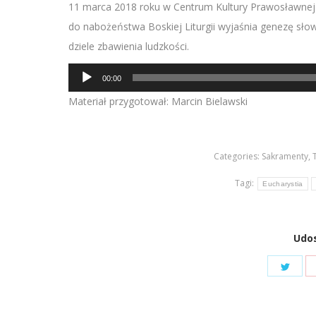
11 marca 2018 roku w Centrum Kultury Prawosławnej 
do nabożeństwa Boskiej Liturgii wyjaśnia genezę sło
dziele zbawienia ludzkości.
Odtwarzacz
00:00
plików
Materiał przygotował: Marcin Bielawski
dźwiękowych
Categories:
Sakramenty
,
Tagi:
Eucharystia
Udos
Shar
on
Twit