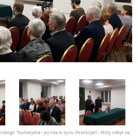
ego “Eucharystia i jej rola w życiu chrześcijan”, który odbył się