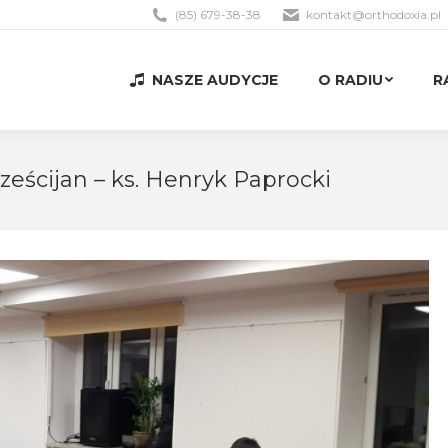
(85) 679-38-38
kontakt@orthodoxia.pl
NASZE AUDYCJE
O RADIU
R
NASZE AUDYCJE
O RADIU
R
hrześcijan – ks. Henryk Paprocki