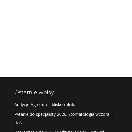
Ostatnie wpisy
Audycje Agroinfo – blisko rolnika
Pytanie do specjalisty 2026. Stomatologia wczoraj i
dziś