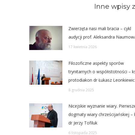
Inne wpisy z
Zwierzęta nasi mali bracia – cykl
audycji prof. Aleksandra Naumow
17 kwietnia 2026
Filozoficzne aspekty sporów
trynitarnych o współistotności – k
protodiakon dr Łukasz Leonkiewic
8 grudnia 2025
Nicejskie wyznanie wiary. Pierwsz
dogmaty wiary chrześcijańskiej – 
dr Jerzy Tofiluk
6 listopada 2025