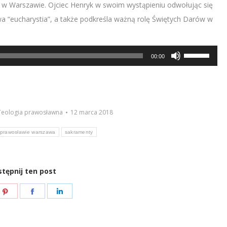
w Warszawie. Ojciec Henryk w swoim wystąpieniu odwołując się
wa “eucharystia”, a także podkreśla ważną rolę Świętych Darów w
Używaj
00:00
strzałek
do
góry/do
dołu
Teologia prawosławna
12 marca 2018
aby
prawosławie warszawa
sakramenty
zwiększyć
lub
zmniejszyć
tępnij ten post
głośność.
e
Share
Share
Share
on
on
on
ter
Pinterest
Facebook
LinkedIn