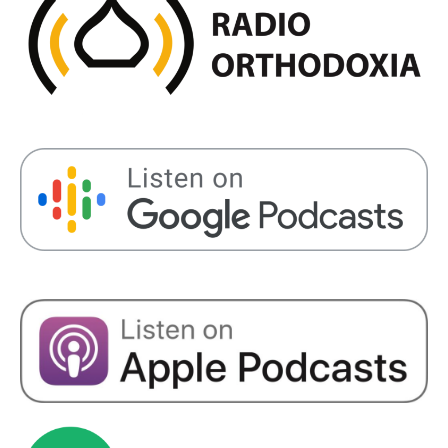
SHARE
RSS FEED
LINK
EMBED