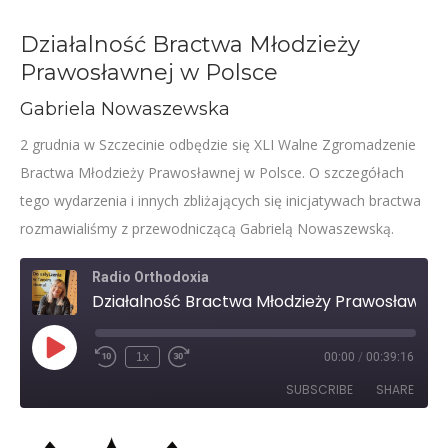
Działalność Bractwa Młodzieży
Prawosławnej w Polsce
Gabriela Nowaszewska
2 grudnia w Szczecinie odbędzie się XLI Walne Zgromadzenie
Bractwa Młodzieży Prawosławnej w Polsce. O szczegółach
tego wydarzenia i innych zbliżających się inicjatywach bractwa
rozmawialiśmy z przewodniczącą Gabrielą Nowaszewską.
Radio Orthodoxia
Działalność Bractwa Młodzieży Prawosławnej w Polsce – Gabriela Nowaszewska
Play
1x
00:00
/
00:39:16
Rewind
Fast
Episode
10
Forward
SUBSCRIBE
SHARE
Seconds
30
seconds