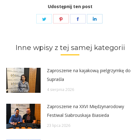
Udostępnij ten post
Share
Share
Share
Share
on
on
on
on
Twitter
Pinterest
Facebook
LinkedIn
Inne wpisy z tej samej kategorii
Zaproszenie na kajakową pielgrzymkę do
Supraśla
4 sierpnia 2026
Zaproszenie na XXVI Międzynarodowy
Festiwal Siabrouskaja Biasieda
23 lipca 2026