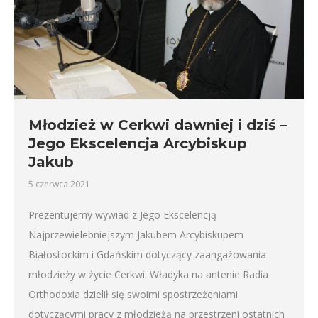
Młodzież w Cerkwi dawniej i dziś –
Jego Ekscelencja Arcybiskup
Jakub
5 czerwca 2021
Prezentujemy wywiad z Jego Ekscelencją
Najprzewielebniejszym Jakubem Arcybiskupem
Białostockim i Gdańskim dotyczący zaangażowania
młodzieży w życie Cerkwi. Władyka na antenie Radia
Orthodoxia dzielił się swoimi spostrzeżeniami
dotyczącymi pracy z młodzieżą na przestrzeni ostatnich