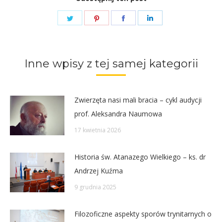
Share
Share
Share
Share
on
on
on
on
Twitter
Pinterest
Facebook
LinkedIn
Inne wpisy z tej samej kategorii
Zwierzęta nasi mali bracia – cykl audycji
prof. Aleksandra Naumowa
17 kwietnia 2026
Historia św. Atanazego Wielkiego – ks. dr
Andrzej Kuźma
9 grudnia 2025
Filozoficzne aspekty sporów trynitarnych o