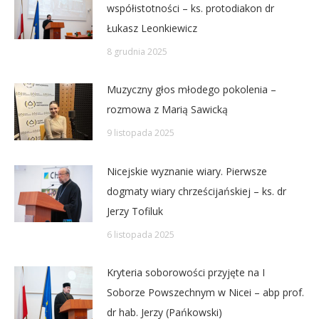
współistotności – ks. protodiakon dr
Łukasz Leonkiewicz
8 grudnia 2025
Muzyczny głos młodego pokolenia –
rozmowa z Marią Sawicką
9 listopada 2025
Nicejskie wyznanie wiary. Pierwsze
dogmaty wiary chrześcijańskiej – ks. dr
Jerzy Tofiluk
6 listopada 2025
Kryteria soborowości przyjęte na I
Soborze Powszechnym w Nicei – abp prof.
dr hab. Jerzy (Pańkowski)