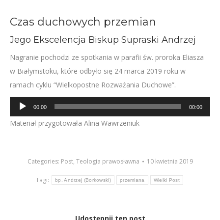
Czas duchowych przemian
Jego Ekscelencja Biskup Supraski Andrzej
Nagranie pochodzi ze spotkania w parafii św. proroka Eliasza
w Białymstoku, które odbyło się 24 marca 2019 roku w
ramach cyklu “Wielkopostne Rozważania Duchowe”.
Odtwarzacz
00:00
00:00
plików
Materiał przygotowała Alina Wawrzeniuk
dźwiękowych
Categories:
Post
,
Teologia prawosławna
10 kwietnia 2019
Tagi:
bp. Andrzej (Borkowski)
przemiana
Wielki Post
Udostępnij ten post