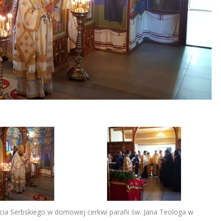
ęcia Serbskiego w domowej cerkwi parafii św. Jana Teologa w