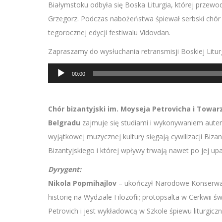
Białymstoku odbyła się Boska Liturgia, której przewod
Grzegorz. Podczas nabożeństwa śpiewał serbski chór 
tegorocznej edycji festiwalu Vidovdan.
Zapraszamy do wysłuchania retransmisji Boskiej Liturg
Odtwarzacz
00:00
plików
dźwiękowych
Chór bizantyjski im. Moyseja Petrovicha i Tow
Belgradu
zajmuje się studiami i wykonywaniem autenty
wyjątkowej muzycznej kultury sięgają cywilizacji Bi
Bizantyjskiego i której wpływy trwają nawet po jej up
Dyrygent:
Nikola Popmihajlov
– ukończył Narodowe Konserwato
historię na Wydziale Filozofii; protopsalta w Cerkwii ś
Petrovich i jest wykładowcą w Szkole śpiewu liturgic