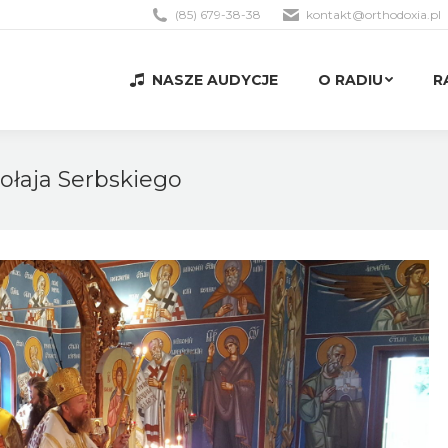
(85) 679-38-38
kontakt@orthodoxia.pl
NASZE AUDYCJE
O RADIU
R
NASZE AUDYCJE
O RADIU
R
kołaja Serbskiego