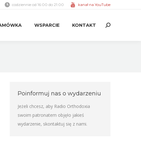
codziennie od 16:00 do 21:00
kanał na YouTube
AMÓWKA
WSPARCIE
KONTAKT
Search:
AMÓWKA
WSPARCIE
KONTAKT
Search:
Poinformuj nas o wydarzeniu
Jeżeli chcesz, aby Radio Orthodoxia
swoim patronatem objęło jakieś
wydarzenie,
skontaktuj się z nami
.