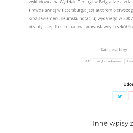
wykładowca na Wydziale Teologii w Belgradzie a w l
Prawosławnej w Petersburgu; jest autorem pierwszego
kroz savremenu neumsku notaciju) wydanego w 2007 
bizantyjskiej dla seminariów i prawosławnych szkół ś
Kategoria:
Nagrani
Tagi:
muzyka cerkiewna
Para
Udos
Shar
on
Twit
Inne wpisy z