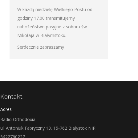
W każdą niedzielę Wielkiego Postu od
godziny 17.00 transmitujemy
nabożeństwo pasyjne z soboru św.
Mikołaja w Białymstoku.
Serdecznie zapraszamy
Kontakt
Adres
Radio Orthodoxia
ul. Antoniuk Fabryczny 13, 15-762 Białystok NIP:
5422760227