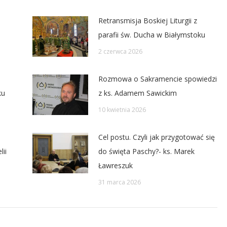
Retransmisja Boskiej Liturgii z
parafii św. Ducha w Białymstoku
2 czerwca 2026
Rozmowa o Sakramencie spowiedzi
ku
z ks. Adamem Sawickim
10 kwietnia 2026
Cel postu. Czyli jak przygotować się
ii
do święta Paschy?- ks. Marek
Ławreszuk
31 marca 2026