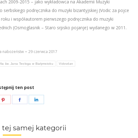
atach 2009-2015 – jako wykładowca na Akademii Muzyki
 serbskiego podręcznika do muzyki bizantyjskiej (Vodic za pojce
roku i współautorem pierwszego podręcznika do muzyki
rednich (Osmoglasnik – Staro srpsko pojanje) wydanego w 2011.
a nabożeństw
29 czerwca 2017
fia św. Jana Teologa w Białymstoku
Vidovdan
tępnij ten post
e
Share
Share
Share
on
on
on
ter
Pinterest
Facebook
LinkedIn
 tej samej kategorii