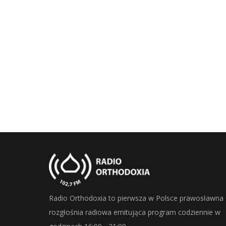
Radio Orthodoxia to pierwsza w Polsce prawosławna
rozgłośnia radiowa emitująca program codziennie w