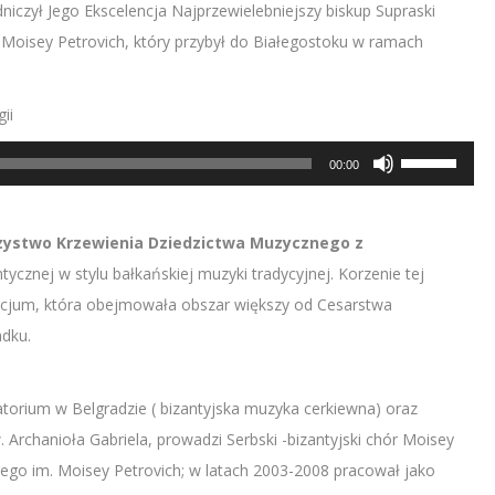
niczył Jego Ekscelencja Najprzewielebniejszy biskup Supraski
Moisey Petrovich, który przybył do Białegostoku w ramach
ii
Używaj
00:00
strzałek
do
arzystwo Krzewienia Dziedzictwa Muzycznego z
góry/do
cznej w stylu bałkańskiej muzyki tradycyjnej. Korzenie tej
dołu
zancjum, która obejmowała obszar większy od Cesarstwa
aby
adku.
zwiększyć
lub
zmniejszyć
rium w Belgradzie ( bizantyjska muzyka cerkiewna) oraz
głośność.
w. Archanioła Gabriela, prowadzi Serbski -bizantyjski chór Moisey
znego im. Moisey Petrovich; w latach 2003-2008 pracował jako