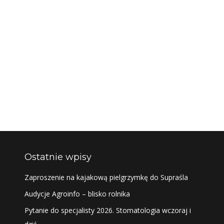
Ostatnie wpisy
Zaproszenie na kajakową pielgrzymkę do Supraśla
Audycje Agroinfo – blisko rolnika
Pytanie do specjalisty 2026. Stomatologia wczoraj i