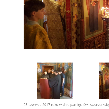
28 czerwca 2017 roku w dniu pamięci św. Łazarza ksi