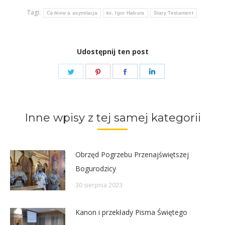
Tagi:
Cerkiew a asymilacja
ks. Igor Habura
Stary Testament
Udostępnij ten post
Share
Share
Share
Share
on
on
on
on
Twitter
Pinterest
Facebook
LinkedIn
Inne wpisy z tej samej kategorii
Obrzęd Pogrzebu Przenajświętszej
Bogurodzicy
30 sierpnia 2023
Kanon i przekłady Pisma Świętego