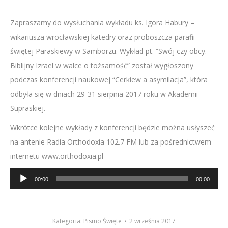
Zapraszamy do wysłuchania wykładu ks. Igora Habury –
wikariusza wrocławskiej katedry oraz proboszcza parafii
świętej Paraskiewy w Samborzu. Wykład pt. “Swój czy obcy.
Biblijny Izrael w walce o tożsamość” został wygłoszony
podczas konferencji naukowej “Cerkiew a asymilacja”, która
odbyła się w dniach 29-31 sierpnia 2017 roku w Akademii
Supraskiej.
Wkrótce kolejne wykłady z konferencji będzie można usłyszeć
na antenie Radia Orthodoxia 102.7 FM lub za pośrednictwem
internetu www.orthodoxia.pl
Odtwarzacz
00:00
00:00
plików
dźwiękowych
Kategoria:
Pismo Święte
2 września 2017