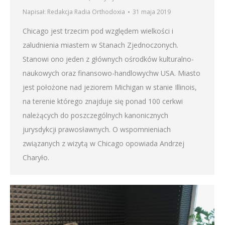
Napisał:
Redakcja Radia Orthodoxia
31 maja 2019
Chicago jest trzecim pod względem wielkości i
zaludnienia miastem w Stanach Zjednoczonych.
Stanowi ono jeden z głównych ośrodków kulturalno-
naukowych oraz finansowo-handlowychw USA. Miasto
jest położone nad jeziorem Michigan w stanie Illinois,
na terenie którego znajduje się ponad 100 cerkwi
należących do poszczególnych kanonicznych
jurysdykcji prawosławnych. O wspomnieniach
związanych z wizytą w Chicago opowiada Andrzej
Charyło.