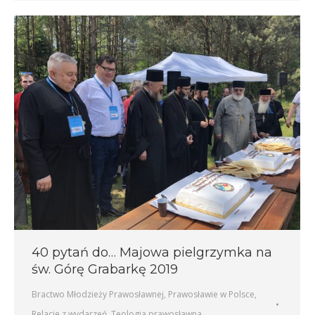
40 pytań do… Majowa pielgrzymka na
św. Górę Grabarkę 2019
Bractwo Młodzieży Prawosławnej
,
Prawosławie w Polsce
,
Relacje z wydarzeń
,
Teologia prawosławna