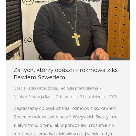
Za tych, którzy odeszli – rozmowa z ks.
Pawłem Szwedem
Goście Radia Orthodoxia
,
Teologia prawosławna
Napisał:
Redakcja Radia Orthodoxia
31 października 2025
Zapraszamy do wysłuchania rozmowy z ks. Pawłem
Szwedem wikariuszem parafii Wszystkich Świętych w
Białymstoku o tym, jak w prawosławiu rozumie się
modlitwę za zmarłych. Mówimy o jej sensie, o tym,