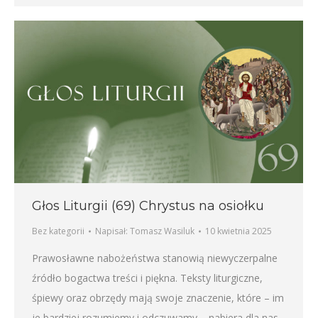
Głos Liturgii (69) Chrystus na osiołku
Bez kategorii
Napisał:
Tomasz Wasiluk
10 kwietnia 2025
Prawosławne nabożeństwa stanowią niewyczerpalne
źródło bogactwa treści i piękna. Teksty liturgiczne,
śpiewy oraz obrzędy mają swoje znaczenie, które – im
je bardziej rozumiemy i odczuwamy – nabiera dla nas