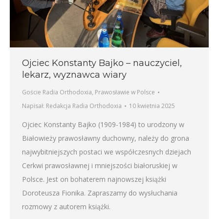
Ojciec Konstanty Bajko – nauczyciel,
lekarz, wyznawca wiary
Goście Radia Orthodoxia
,
Prawosławie w Polsce
Napisał:
Redakcja Radia Orthodoxia
10 kwietnia 2025
Ojciec Konstanty Bajko (1909-1984) to urodzony w
Białowieży prawosławny duchowny, należy do grona
najwybitniejszych postaci we współczesnych dziejach
Cerkwi prawosławnej i mniejszości białoruskiej w
Polsce. Jest on bohaterem najnowszej książki
Doroteusza Fionika. Zapraszamy do wysłuchania
rozmowy z autorem książki.