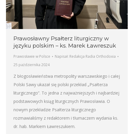
Prawosławny Psałterz liturgiczny w
języku polskim – ks. Marek Ławreszuk
Prawosławie w Polsce
Napisał:
Redakcja Radia Orthodoxia
25 października 2024
Z błogosławieństwa metropolity warszawskiego i całej
Polski Sawy ukazał się polski przekład „Psałterza
liturgicznego”. To jedna z najważniejszych i najbardziej
podstawowych ksiąg liturgicznych Prawosławia. O
nowym przekładzie Psałterza liturgicznego
rozmawialiśmy z redaktorem i tłumaczem wydania ks.
dr. hab. Markiem Ławreszukiem.