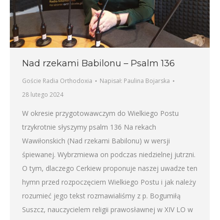
Nad rzekami Babilonu – Psalm 136
Goście Radia Orthodoxia
Napisał:
Paulina Bojarska
28 lutego 2024
W okresie przygotowawczym do Wielkiego Postu
trzykrotnie słyszymy psalm 136 Na rekach
Wawiłonskich (Nad rzekami Babilonu) w wersji
śpiewanej. Wybrzmiewa on podczas niedzielnej jutrzni.
O tym, dlaczego Cerkiew proponuje naszej uwadze ten
hymn przed rozpoczęciem Wielkiego Postu i jak należy
rozumieć jego tekst rozmawialiśmy z p. Bogumiłą
Suszcz, nauczycielem religii prawosławnej w XIV LO w