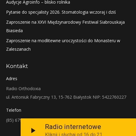
Audycje Agroinfo – blisko rolnika
Pytanie do specjalisty 2026. Stomatologia wczoraj i dziś
Zaproszenie na XXVI Międzynarodowy Festiwal Siabrouskaja
Biasieda
Zaproszenie na modlitewne uroczystości do Monasteru w
Zaleszanach
Kontakt
Adres
Radio Orthodoxia
ul. Antoniuk Fabryczny 13, 15-762 Białystok NIP: 5422760227
Telefon
(85) 679-38-38
Radio internetowe
Kliknij i słuchaj od 16 do 21