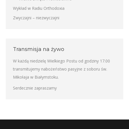
Wykład w Radiu Orthodoxia
Zwyczajni – niezwyczajni
Transmisja na żywo
W każdą niedzielę Wielkiego Postu od godziny 17.00
transmitujemy nabożeństwo pasyjne z soboru św.
Mikołaja w Białymstoku.
Serdecznie zapraszamy