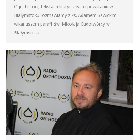
O jej historii, tekstach liturgicznych i powstaniu w
Białymstoku rozmawiamy z ks. Adamem Sawickim
wikariuszem parafii św. Mikołaja Cudotwórcy w
Białymstoku.