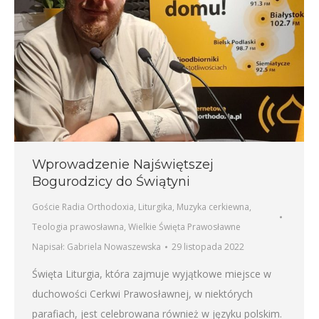
Wprowadzenie Najświętszej
Bogurodzicy do Świątyni
Goście Radia Orthodoxia
,
Liturgika
,
Muzyka cerkiewna
,
Teologia prawosławna
,
Wielkie Święta Prawosławne
Napisał:
Gabriela Nowaszewska
29 listopada 2022
Święta Liturgia, która zajmuje wyjątkowe miejsce w
duchowości Cerkwi Prawosławnej, w niektórych
parafiach, jest celebrowana również w języku polskim.